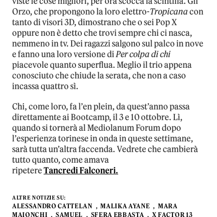
viste le cose migliori, per ora scocca la scintilla. Gli
Orzo, che propongono la loro elettro-
Tropicana
con
tanto di visori 3D, dimostrano che o sei Pop X
oppure non è detto che trovi sempre chi ci nasca,
nemmeno in tv. Dei ragazzi salgono sul palco in nove
e fanno una loro versione di
Per colpa di chi
piacevole quanto superflua. Meglio il trio appena
conosciuto che chiude la serata, che non a caso
incassa quattro sì.
Chi, come loro, fa l’en plein, da quest’anno passa
direttamente ai Bootcamp, il 3 e 10 ottobre. Lì,
quando si tornerà al Mediolanum Forum dopo
l’esperienza torinese in onda in queste settimane,
sarà tutta un’altra faccenda. Vedrete che cambierà
tutto quanto, come amava
ripetere
Tancredi Falconeri.
ALTRE NOTIZIE SU:
ALESSANDRO CATTELAN
MALIKA AYANE
MARA
MAIONCHI
SAMUEL
SFERA EBBASTA
X FACTOR 13