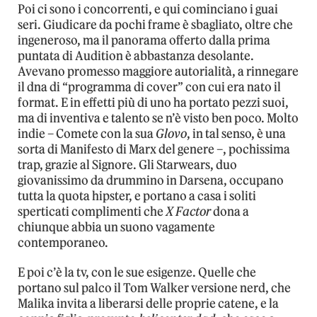
Poi ci sono i concorrenti, e qui cominciano i guai
seri. Giudicare da pochi frame è sbagliato, oltre che
ingeneroso, ma il panorama offerto dalla prima
puntata di Audition è abbastanza desolante.
Avevano promesso maggiore autorialità, a rinnegare
il dna di “programma di cover” con cui era nato il
format. E in effetti più di uno ha portato pezzi suoi,
ma di inventiva e talento se n’è visto ben poco. Molto
indie – Comete con la sua
Glovo
, in tal senso, è una
sorta di Manifesto di Marx del genere –, pochissima
trap, grazie al Signore. Gli Starwears, duo
giovanissimo da drummino in Darsena, occupano
tutta la quota hipster, e portano a casa i soliti
sperticati complimenti che
X Factor
dona a
chiunque abbia un suono vagamente
contemporaneo.
E poi c’è la tv, con le sue esigenze. Quelle che
portano sul palco il Tom Walker versione nerd, che
Malika invita a liberarsi delle proprie catene, e la