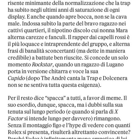
risente minimante della normalizzazione che la trap
ha subito negli ultimi anni di saturazione di ogni
display. E anche quando apre bocca, non se la cava
male. Indossa subito la parte del bravo ragazzo nei
cattivi quartieri, il nipotino discolo cui nonna Mara
alterna carezze e fanculi. Il rapper dai capelli rossi è
il più loquace e intraprendente del gruppo, e alterna
frasi di banalità sconcertanti (ma dette in maniera
credibile) a battute ben riuscite. Si concede un solo
momento
Rockstar
, quando un ragazzo di Lugano
porta in versione chitarra e voce la sua
Cupido
(dopo The Andrè canta la Trap e Dolcenera
non se ne sentiva tutta questa esigenza).
Per il resto dice “spacca” a tutti, a favor di meme. Il
suo esordio, dunque, spacca, ma i dubbi sulla sua
tenuta sul lungo periodo (e quando si parla di
X
Factor
si intende lungo per davvero) rimangono.
Senza il montaggio figo e l’hype di vedere con quanti
Rolex si presenta, risulterà altrettanto convincente?