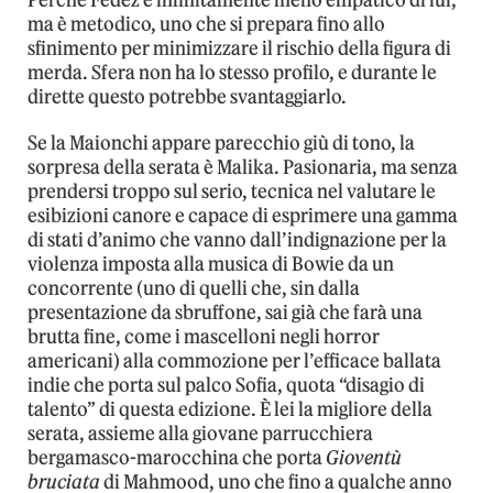
Perché Fedez è infinitamente meno empatico di lui,
ma è metodico, uno che si prepara fino allo
sfinimento per minimizzare il rischio della figura di
merda. Sfera non ha lo stesso profilo, e durante le
dirette questo potrebbe svantaggiarlo.
Se la Maionchi appare parecchio giù di tono, la
sorpresa della serata è Malika. Pasionaria, ma senza
prendersi troppo sul serio, tecnica nel valutare le
esibizioni canore e capace di esprimere una gamma
di stati d’animo che vanno dall’indignazione per la
violenza imposta alla musica di Bowie da un
concorrente (uno di quelli che, sin dalla
presentazione da sbruffone, sai già che farà una
brutta fine, come i mascelloni negli horror
americani) alla commozione per l’efficace ballata
indie che porta sul palco Sofia, quota “disagio di
talento” di questa edizione. È lei la migliore della
serata, assieme alla giovane parrucchiera
bergamasco-marocchina che porta
Gioventù
bruciata
di Mahmood, uno che fino a qualche anno