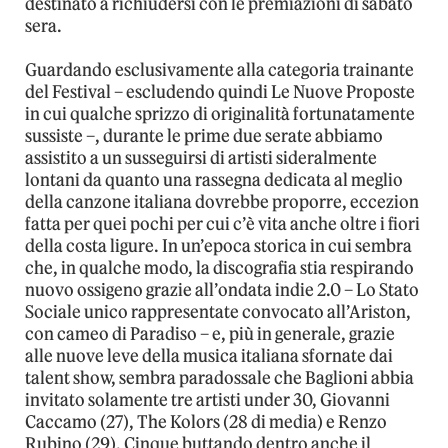
destinato a richiudersi con le premiazioni di sabato
sera.
Guardando esclusivamente alla categoria trainante
del Festival – escludendo quindi Le Nuove Proposte
in cui qualche sprizzo di originalità fortunatamente
sussiste –, durante le prime due serate abbiamo
assistito a un susseguirsi di artisti sideralmente
lontani da quanto una rassegna dedicata al meglio
della canzone italiana dovrebbe proporre, eccezion
fatta per quei pochi per cui c’è vita anche oltre i fiori
della costa ligure. In un’epoca storica in cui sembra
che, in qualche modo, la discografia stia respirando
nuovo ossigeno grazie all’ondata indie 2.0 – Lo Stato
Sociale unico rappresentate convocato all’Ariston,
con cameo di Paradiso – e, più in generale, grazie
alle nuove leve della musica italiana sfornate dai
talent show, sembra paradossale che Baglioni abbia
invitato solamente tre artisti under 30, Giovanni
Caccamo (27), The Kolors (28 di media) e Renzo
Rubino (29). Cinque buttando dentro anche il