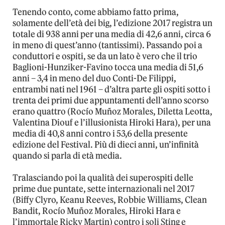
Tenendo conto, come abbiamo fatto prima,
solamente dell’età dei big, l’edizione 2017 registra un
totale di 938 anni per una media di 42,6 anni, circa 6
in meno di quest’anno (tantissimi). Passando poi a
conduttori e ospiti, se da un lato è vero che il trio
Baglioni-Hunziker-Favino tocca una media di 51,6
anni – 3,4 in meno del duo Conti-De Filippi,
entrambi nati nel 1961 – d’altra parte gli ospiti sotto i
trenta dei primi due appuntamenti dell’anno scorso
erano quattro (Rocío Muñoz Morales, Diletta Leotta,
Valentina Diouf e l’illusionista Hiroki Hara), per una
media di 40,8 anni contro i 53,6 della presente
edizione del Festival. Più di dieci anni, un’infinità
quando si parla di età media.
Tralasciando poi la qualità dei superospiti delle
prime due puntate, sette internazionali nel 2017
(Biffy Clyro, Keanu Reeves, Robbie Williams, Clean
Bandit, Rocío Muñoz Morales, Hiroki Hara e
l’immortale Ricky Martin) contro i soli Sting e