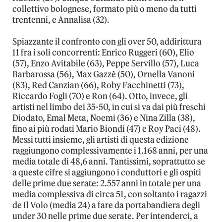
collettivo bolognese, formato più o meno da tutti
trentenni, e Annalisa (32).
Spiazzante il confronto con gli over 50, addirittura
11 fra i soli concorrenti: Enrico Ruggeri (60), Elio
(57), Enzo Avitabile (63), Peppe Servillo (57), Luca
Barbarossa (56), Max Gazzè (50), Ornella Vanoni
(83), Red Canzian (66), Roby Facchinetti (73),
Riccardo Fogli (70) e Ron (64). Otto, invece, gli
artisti nel limbo dei 35-50, in cui si va dai più freschi
Diodato, Emal Meta, Noemi (36) e Nina Zilla (38),
fino ai più rodati Mario Biondi (47) e Roy Paci (48).
Messi tutti insieme, gli artisti di questa edizione
raggiungono complessivamente i 1.168 anni, per una
media totale di 48,6 anni. Tantissimi, soprattutto se
a queste cifre si aggiungono i conduttori e gli ospiti
delle prime due serate: 2.557 anni in totale per una
media complessiva di circa 51, con soltanto i ragazzi
de Il Volo (media 24) a fare da portabandiera degli
under 30 nelle prime due serate. Per intenderci, a