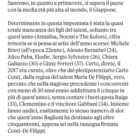
Sanremo, in quanto a primavere, si supera il paese
con la media età più alta al mondo, il Giappone.
Determinante in questa impennata è stata la quasi
totale mancanza dei figli del talent, soltanto tre
quest’anno (Annalisa, Noemi e The Kolors), cifra
irrisoria se si pensa ai sette dell’anno scorso: Michele
Bravi (all’epoca 22enne), Alessio Bernabei (24),
Alice Paba, Elodie, Sergio Sylvestre (26), Chiara
Galiazzo (30) e Giusy Ferreri (37). Certo, direte, il
2017 era curato, oltre che dal plenipotenziario Carlo
Conti, dalla regina del talent Maria De Filippi, vero,
peccato che nella stagione precedente i concorrenti
con meno di 30 anni erano addirittura 8 (cinque in
più di quest’anno), senza contare i fuori quota Raige
(33), Clementino e il vincitore Gabbani (34). Insieme
fanno undici, esattamente lo stesso numero di slot
che quest’anno Baglioni ha destinato agli oltre
cinquantenni, appena sei nella rassegna firmata
Conti-De Filippi.