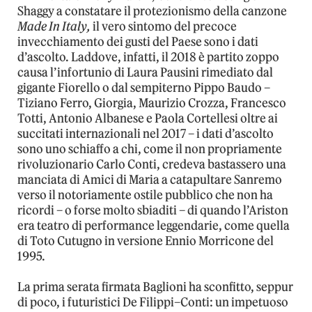
Shaggy a constatare il protezionismo della canzone
Made In Italy,
il vero sintomo del precoce
invecchiamento dei gusti del Paese sono i dati
d’ascolto. Laddove, infatti, il 2018 è partito zoppo
causa l’infortunio di Laura Pausini rimediato dal
gigante Fiorello o dal sempiterno Pippo Baudo –
Tiziano Ferro, Giorgia, Maurizio Crozza, Francesco
Totti, Antonio Albanese e Paola Cortellesi oltre ai
succitati internazionali nel 2017 – i dati d’ascolto
sono uno schiaffo a chi, come il non propriamente
rivoluzionario Carlo Conti, credeva bastassero una
manciata di Amici di Maria a catapultare Sanremo
verso il notoriamente ostile pubblico che non ha
ricordi – o forse molto sbiaditi – di quando l’Ariston
era teatro di performance leggendarie, come quella
di Toto Cutugno in versione Ennio Morricone del
1995.
La prima serata firmata Baglioni ha sconfitto, seppur
di poco, i futuristici De Filippi–Conti: un impetuoso