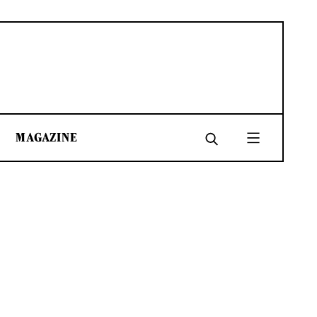
MAGAZINE
SHARE
SHARE