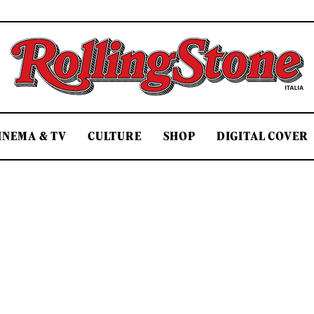
Rolling Stone Italia
INEMA & TV
CULTURE
SHOP
DIGITAL COVER