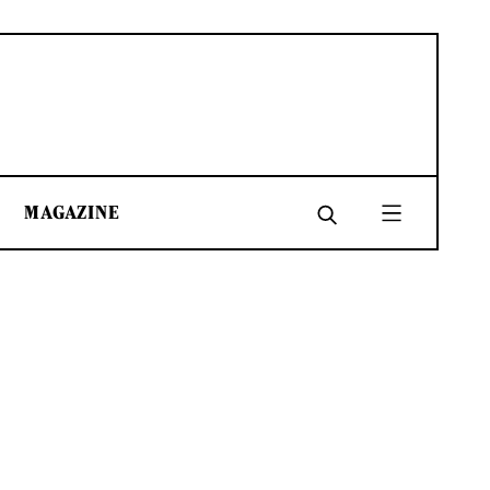
MAGAZINE
SHARE
SHARE