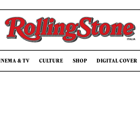
Rolling Stone Italia
INEMA & TV
CULTURE
SHOP
DIGITAL COVER