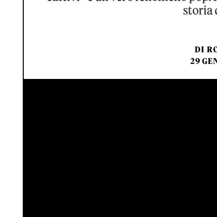
storia
DI
RO
29 GE