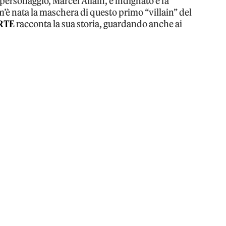
personaggio, Marcel Allain, è indignato e fa
è nata la maschera di questo primo “villain” del
RTE
racconta la sua storia, guardando anche ai