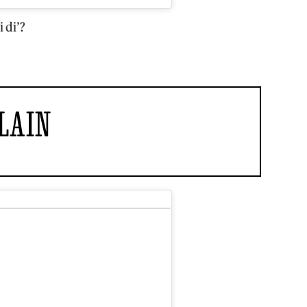
 di’?
LLAIN