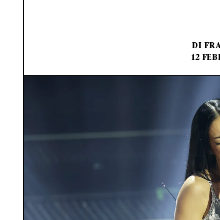
DI
FRA
12 FEB