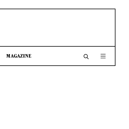
MAGAZINE
SHARE
SHARE