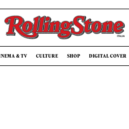
Rolling Stone Italia
INEMA & TV
CULTURE
SHOP
DIGITAL COVER