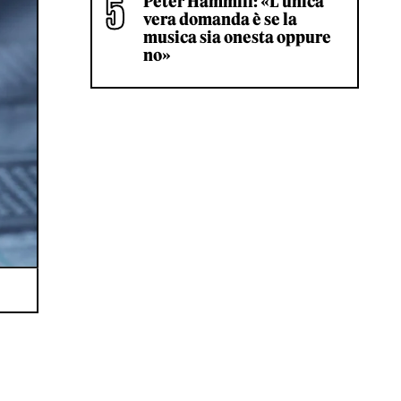
Peter Hammill: «L'unica
vera domanda è se la
musica sia onesta oppure
no»