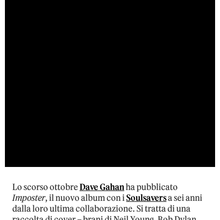
Lo scorso ottobre
Dave Gahan
ha pubblicato
Imposter
, il nuovo album con i
Soulsavers
a sei anni
dalla loro ultima collaborazione. Si tratta di una
raccolta di cover – brani di Neil Young, Bob Dylan,