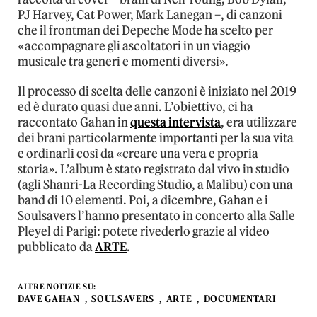
PJ Harvey, Cat Power, Mark Lanegan –, di canzoni
che il frontman dei Depeche Mode ha scelto per
«accompagnare gli ascoltatori in un viaggio
musicale tra generi e momenti diversi».
Il processo di scelta delle canzoni è iniziato nel 2019
ed è durato quasi due anni. L’obiettivo, ci ha
raccontato Gahan in
questa intervista
, era utilizzare
dei brani particolarmente importanti per la sua vita
e ordinarli così da «creare una vera e propria
storia». L’album è stato registrato dal vivo in studio
(agli Shanri-La Recording Studio, a Malibu) con una
band di 10 elementi. Poi, a dicembre, Gahan e i
Soulsavers l’hanno presentato in concerto alla Salle
Pleyel di Parigi: potete rivederlo grazie al video
pubblicato da
ARTE
.
ALTRE NOTIZIE SU:
DAVE GAHAN
SOULSAVERS
ARTE
DOCUMENTARI