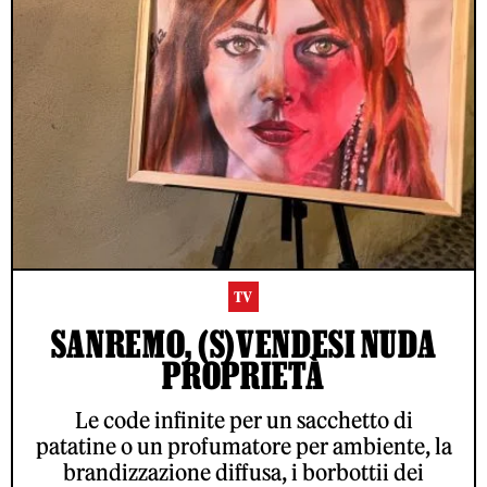
TV
SANREMO, (S)VENDESI NUDA
PROPRIETÀ
Le code infinite per un sacchetto di
ACCETTO LE NORME SUL TRATTAMENTO DEI DATI E
L'INVIO DELLA NEWSLETTER DI RS
patatine o un profumatore per ambiente, la
brandizzazione diffusa, i borbottii dei