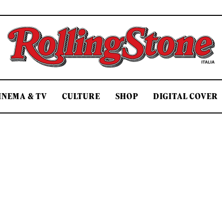
Rolling Stone Italia
INEMA & TV
CULTURE
SHOP
DIGITAL COVER