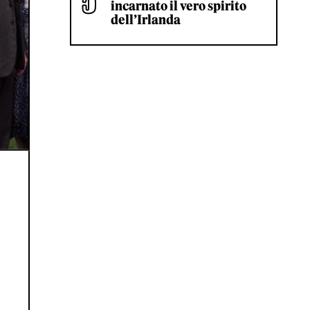
incarnato il vero spirito
dell’Irlanda