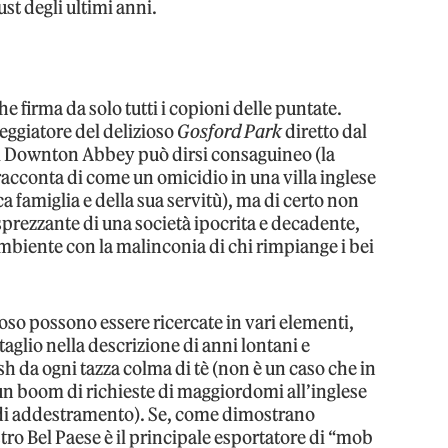
t degli ultimi anni.
he firma da solo tutti i copioni delle puntate.
neggiatore del delizioso
Gosford Park
diretto dal
i Downton Abbey può dirsi consaguineo (la
 racconta di come un omicidio in una villa inglese
cca famiglia e della sua servitù), ma di certo non
sprezzante di una società ipocrita e decadente,
ambiente con la malinconia di chi rimpiange i bei
oso possono essere ricercate in vari elementi,
ettaglio nella descrizione di anni lontani e
ish da ogni tazza colma di tè (non è un caso che in
un boom di richieste di maggiordomi all’inglese
 di addestramento). Se, come dimostrano
ostro Bel Paese è il principale esportatore di “mob