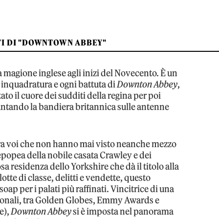
TI DI "DOWNTOWN ABBEY"
a magione inglese agli inizi del Novecento. È un
i inquadratura e ogni battuta di
Downton Abbey
,
to il cuore dei sudditi della regina per poi
iantando la bandiera britannica sulle antenne
ra voi che non hanno mai visto neanche mezzo
epopea della nobile casata Crawley e dei
sa residenza dello Yorkshire che dà il titolo alla
lotte di classe, delitti e vendette, questo
ap per i palati più raffinati. Vincitrice di una
ionali, tra Golden Globes, Emmy Awards e
e),
Downton Abbey
si è imposta nel panorama