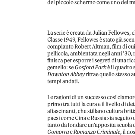
del piccolo schermo come uno dei mus
La serie è creata da Julian Fellowes, c
Classe 1949, Fellowes è stato già sce
compianto Robert Altman, film di cu
pellicola, ambientata negli anni ’30,
finisca per esporre i segreti di una ri
gemello: se
Gosford Park
è il quadro 
Downton Abbey
ritrae quello stesso 
tempi andati.
Le ragioni di un successo così clamor
primo tra tutti la cura e il livello di d
affascinanti, che stillano cultura brit
paesi come Cina e Russia sia seguito 
tanto da fondare un’apposita scuola
Gomorra
e
Romanzo Criminale
, il n