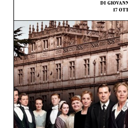
DI
GIOVAN
17 OT