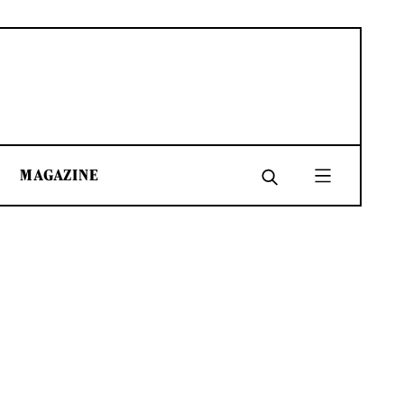
MAGAZINE
SHARE
SHARE