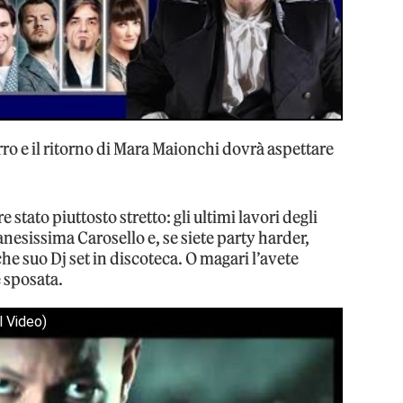
erro e il ritorno di Mara Maionchi dovrà aspettare
e stato piuttosto stretto: gli ultimi lavori degli
nesissima Carosello e, se siete party harder,
he suo Dj set in discoteca. O magari l’avete
è sposata.
l Video)