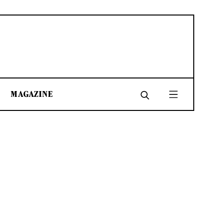
MAGAZINE
SHARE
SHARE