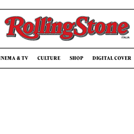
Rolling Stone Italia
INEMA & TV
CULTURE
SHOP
DIGITAL COVER