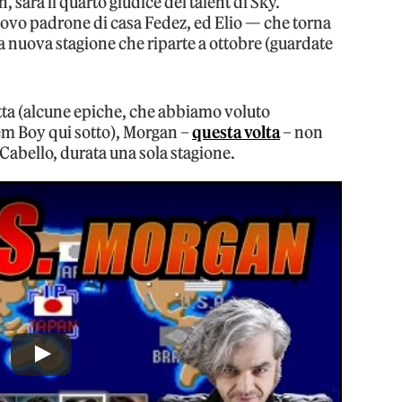
 sarà il quarto giudice del talent di Sky.
uovo padrone di casa Fedez, ed Elio — che torna
a nuova stagione che riparte a ottobre (guardate
etta (alcune epiche, che abbiamo voluto
em Boy qui sotto), Morgan –
questa volta
– non
a Cabello, durata una sola stagione.