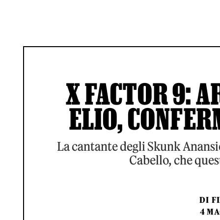
X FACTOR 9: A
ELIO, CONFER
La cantante degli Skunk Anansie
Cabello, che ques
DI
F
4 MA