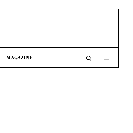
MAGAZINE
SHARE
SHARE