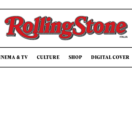
Rolling Stone Italia
INEMA & TV
CULTURE
SHOP
DIGITAL COVER