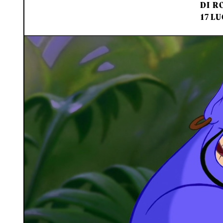
DI
RO
17 LU