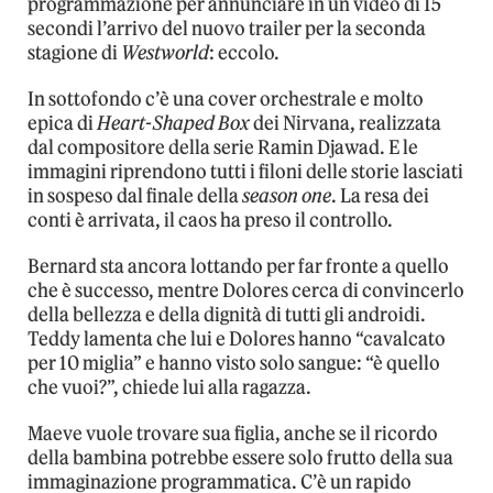
programmazione per annunciare in un video di 15
secondi l’arrivo del nuovo trailer per la seconda
stagione di
Westworld
: eccolo.
In sottofondo c’è una cover orchestrale e molto
epica di
Heart-Shaped Box
dei Nirvana, realizzata
dal compositore della serie Ramin Djawad. E le
immagini riprendono tutti i filoni delle storie lasciati
in sospeso dal finale della
season one
. La resa dei
conti è arrivata, il caos ha preso il controllo.
Bernard sta ancora lottando per far fronte a quello
che è successo, mentre Dolores cerca di convincerlo
della bellezza e della dignità di tutti gli androidi.
Teddy lamenta che lui e Dolores hanno “cavalcato
per 10 miglia” e hanno visto solo sangue: “è quello
che vuoi?”, chiede lui alla ragazza.
Maeve vuole trovare sua figlia, anche se il ricordo
della bambina potrebbe essere solo frutto della sua
immaginazione programmatica. C’è un rapido