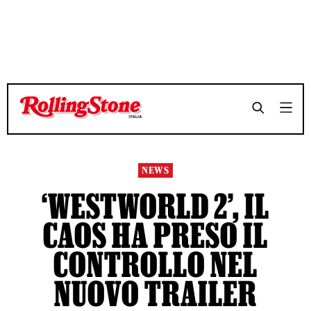
TEMPO DI LETTURA 3 MINUTI
TEMPO DI LETTURA 3 MINUTI
SHARE
SHARE
NEWS
‘WESTWORLD 2’, IL
CAOS HA PRESO IL
CONTROLLO NEL
NUOVO TRAILER