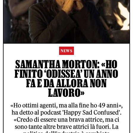
NEWS
SAMANTHA MORTON: «HO
FINITO ‘ODISSEA’ UN ANNO
FA E DA ALLORA NON
LAVORO»
«Ho ottimi agenti, ma alla fine ho 49 anni»,
ha detto al podcast 'Happy Sad Confused'.
«Credo di essere una brava attrice, ma ci
sono tante altre brave attrici là fuori. La