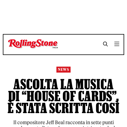
TEMPO DI LETTURA 4 MINUTI
TEMPO DI LETTURA 4 MINUTI
SHARE
SHARE
NEWS
ASCOLTA LA MUSICA
DI “HOUSE OF CARDS”.
È STATA SCRITTA COSÌ
Il compositore Jeff Beal racconta in sette punti