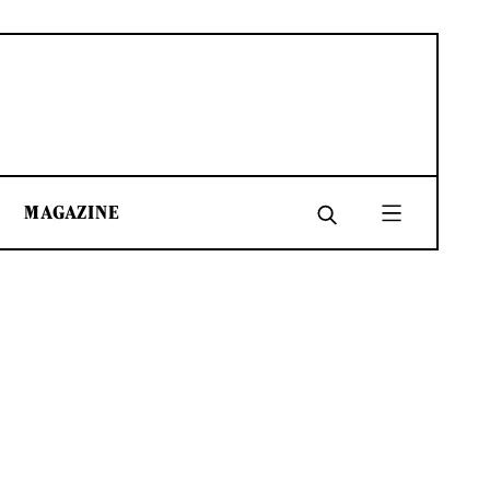
MAGAZINE
SHARE
SHARE