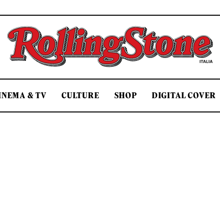
Rolling Stone Italia
INEMA & TV
CULTURE
SHOP
DIGITAL COVER