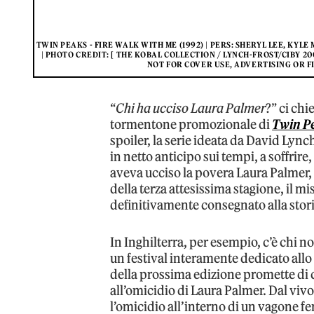
TWIN PEAKS - FIRE WALK WITH ME (1992) | PERS: SHERYL LEE, KYL
| PHOTO CREDIT: [ THE KOBAL COLLECTION / LYNCH-FROST/CIBY 20
NOT FOR COVER USE, ADVERTISING OR 
“
Chi ha ucciso Laura Palmer
?” ci chi
tormentone promozionale di
Twin P
spoiler, la serie ideata da David Lyn
in netto anticipo sui tempi, a soffrire,
aveva ucciso la povera Laura Palmer,
della terza attesissima stagione, il m
definitivamente consegnato alla stor
In Inghilterra, per esempio, c’è chi n
un festival interamente dedicato allo
della prossima edizione promette di c
all’omicidio di Laura Palmer. Dal viv
l’omicidio all’interno di un vagone fe