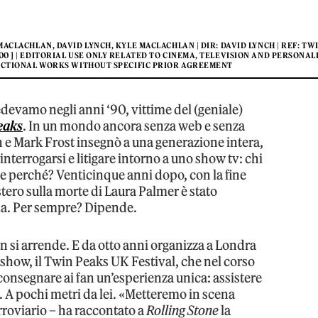
E MACLACHLAN, DAVID LYNCH, KYLE MACLACHLAN | DIR: DAVID LYNCH | REF: T
00 ] | EDITORIAL USE ONLY RELATED TO CINEMA, TELEVISION AND PERSONALI
FICTIONAL WORKS WITHOUT SPECIFIC PRIOR AGREEMENT
edevamo negli anni ‘90, vittime del (geniale)
eaks
. In un mondo ancora senza web e senza
ch e Mark Frost insegnò a una generazione intera,
 interrogarsi e litigare intorno a uno show tv: chi
 e perché? Venticinque anni dopo, con la fine
istero sulla morte di Laura Palmer è stato
ia. Per sempre? Dipende.
on si arrende. E da otto anni organizza a Londra
 show, il Twin Peaks UK Festival, che nel corso
onsegnare ai fan un’esperienza unica: assistere
o. A pochi metri da lei. «Metteremo in scena
rroviario – ha raccontato a
Rolling Stone
la