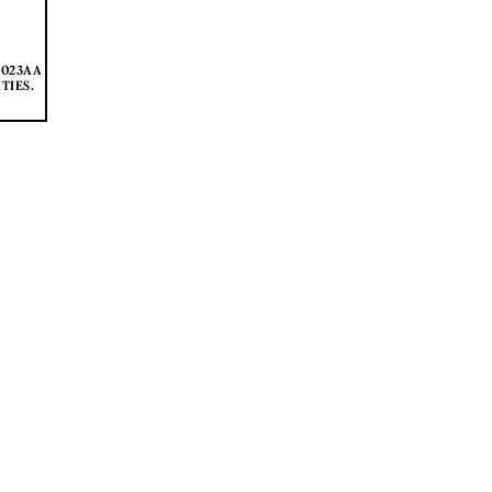
WI023AA
TIES.