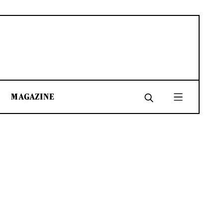
MAGAZINE
SHARE
SHARE