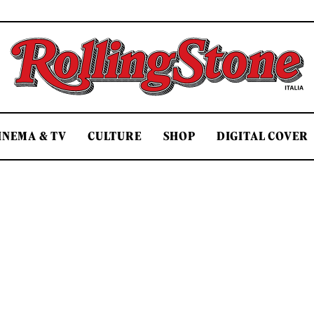
Rolling Stone Italia
INEMA & TV
CULTURE
SHOP
DIGITAL COVER