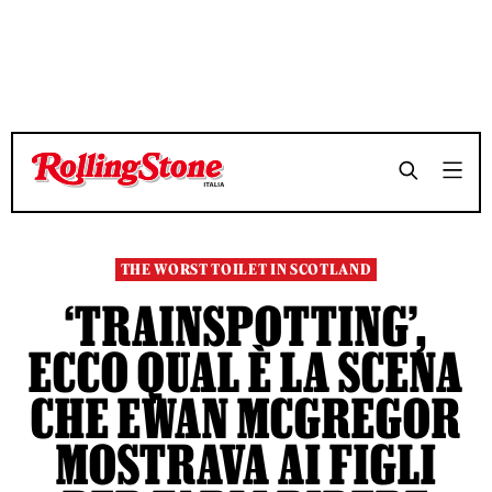
TEMPO DI LETTURA 4 MINUTI
TEMPO DI LETTURA 4 MINUTI
SHARE
SHARE
THE WORST TOILET IN SCOTLAND
‘TRAINSPOTTING’,
ECCO QUAL È LA SCENA
CHE EWAN MCGREGOR
MOSTRAVA AI FIGLI