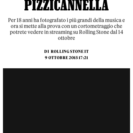
PIZZICANNELLA
Per 18 anni ha fotografato i più grandi della musica e
ora si mette alla prova con un cortometraggio che
potrete vedere in streaming su Rolling Stone dal 14
ottobre
DI
ROLLING STONE IT
9 OTTOBRE 2015 17:21
"Come Un Morto ad Acapulco" - Teaser #2
from
Alessio
Pizzicannella
on
Vimeo
.