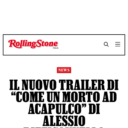
TEMPO DI LETTURA 3 MINUTI
TEMPO DI LETTURA 3 MINUTI
SHARE
SHARE
NEWS
IL NUOVO TRAILER DI
“COME UN MORTO AD
ACAPULCO” DI
ALESSIO