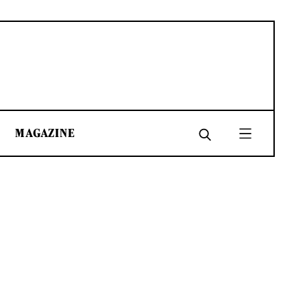
MAGAZINE
SHARE
SHARE