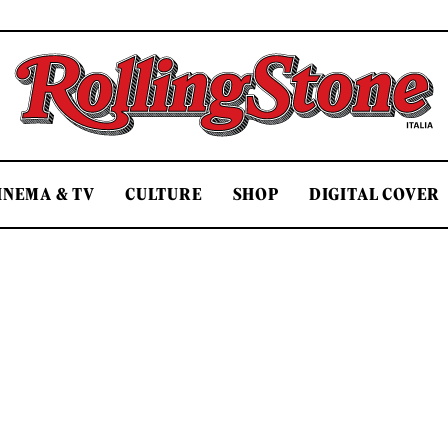
Rolling Stone Italia
INEMA & TV
CULTURE
SHOP
DIGITAL COVER