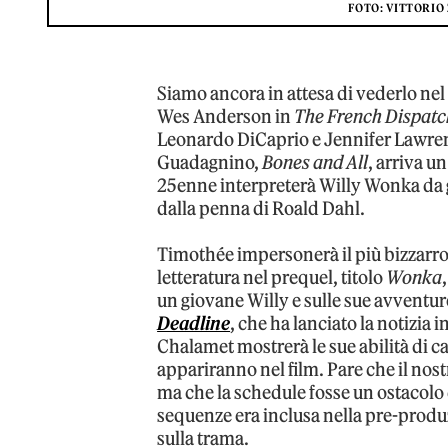
FOTO: VITTORIO
Siamo ancora in attesa di vederlo nel
Wes Anderson in
The French Dispatc
Leonardo DiCaprio e Jennifer Lawren
Guadagnino,
Bones and All
, arriva u
25enne interpreterà Willy Wonka da g
dalla penna di Roald Dahl.
Timothée impersonerà il più bizzarro
letteratura nel prequel, titolo
Wonka
un giovane Willy e sulle sue avventur
Deadline
, che ha lanciato la notizia i
Chalamet mostrerà le sue abilità di c
appariranno nel film. Pare che il nostr
ma che la schedule fosse un ostacolo
sequenze era inclusa nella pre-produz
sulla trama.