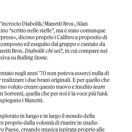
’incrocio Diabolik/Manetti Bros./Alan
ino “scritto nelle stelle”, ma è stato comunque
orprese», dicono proprio i Calibro a proposito di
le composto ed eseguito dal gruppo e cantato da
netti Bros.
Diabolik chi sei?
, in cui compare nei
lusiva su
Rolling Stone
.
ntato negli anni ’70 non poteva esserci nulla di
realizzare i due brani originali. E per quello che
amo voluto creare questo nuovo e inedito
team
 Sorrenti, quella che per noi è la voce più funk
 spiegano i Manetti.
esplorato in lungo e in largo il mondo della
e proprio dalla volontà di riunire in studio
stro Paese, creando musica ispirata proprio alle