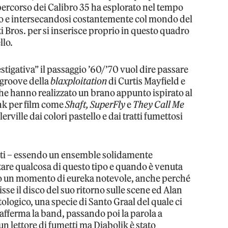
 percorso dei Calibro 35 ha esplorato nel tempo
do e intersecandosi costantemente col mondo del
 Bros. per si inserisce proprio in questo quadro
llo.
tigativa” il passaggio ’60/’70 vuol dire passare
 groove della
blaxploitation
di Curtis Mayfield e
che hanno realizzato un brano appunto ispirato al
unk per film come
Shaft, SuperFly
e
They Call Me
erville dai colori pastello e dai tratti fumettosi
ti – essendo un ensemble solidamente
tare qualcosa di questo tipo e quando è venuta
tato un momento di eureka notevole, anche perché
se il disco del suo ritorno sulle scene ed Alan
logico, una specie di Santo Graal del quale ci
afferma la band, passando poi la parola a
n lettore di fumetti ma Diabolik è stato