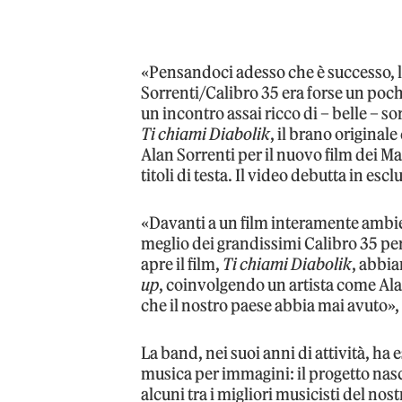
«Pensandoci adesso che è successo, l
Sorrenti/Calibro 35 era forse un poch
un incontro assai ricco di – belle – s
Ti chiami Diabolik
, il brano origina
Alan Sorrenti per il nuovo film dei Ma
titoli di testa. Il video debutta in esc
«Davanti a un film interamente ambie
meglio dei grandissimi Calibro 35 per 
apre il film,
Ti chiami Diabolik
, abbi
up
, coinvolgendo un artista come Alan
che il nostro paese abbia mai avuto»,
La band, nei suoi anni di attività, ha 
musica per immagini: il progetto nasc
alcuni tra i migliori musicisti del no