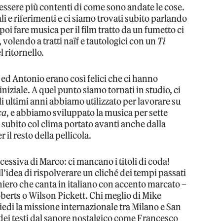
ssere più contenti di come sono andate le cose.
 e riferimenti e ci siamo trovati subito parlando
e poi fare musica per il film tratto da un fumetto ci
 volendo a tratti naïf e tautologici con un
Ti
l ritornello.
ed Antonio erano così felici che ci hanno
 iniziale. A quel punto siamo tornati in studio, ci
i ultimi anni abbiamo utilizzato per lavorare su
ca
, e abbiamo sviluppato la musica per sette
 subito col clima portato avanti anche dalla
 il resto della pellicola.
cessiva di Marco: ci mancano i titoli di coda!
ll’idea di rispolverare un cliché dei tempi passati
aniero che canta in italiano con accento marcato –
rts o Wilson Pickett. Chi meglio di Mike
piedi la missione internazionale tra Milano e San
ei testi dal sapore nostalgico come Francesco