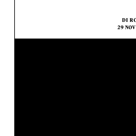
DI
RO
29 NOV