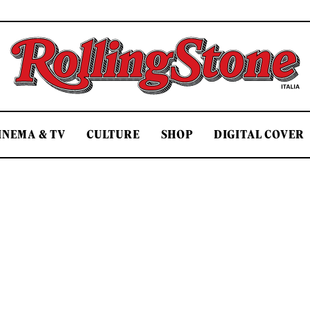
Rolling Stone Italia
INEMA & TV
CULTURE
SHOP
DIGITAL COVER