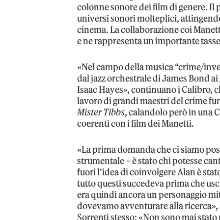
colonne sonore dei film di genere. Il
universi sonori molteplici, attingen
cinema. La collaborazione coi Manetti
e ne rappresenta un importante tasse
«Nel campo della musica “crime/inves
dal jazz orchestrale di James Bond ai
Isaac Hayes», continuano i Calibro, 
lavoro di grandi maestri del crime f
Mister Tibbs
, calandolo però in una Cl
coerenti con i film dei Manetti.
«La prima domanda che ci siamo pos
strumentale – è stato chi potesse can
fuori l’idea di coinvolgere Alan è s
tutto questi succedeva prima che uscis
era quindi ancora un personaggio mito
dovevamo avventurare alla ricerca», 
Sorrenti stesso: «Non sono mai stato u