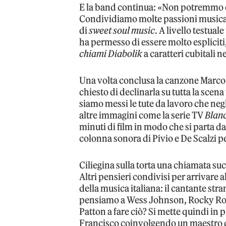
E la band continua: «Non potremmo e
Condividiamo molte passioni musicali
di
sweet soul music
. A livello testual
ha permesso di essere molto espliciti,
chiami Diabolik
a caratteri cubitali ne
Una volta conclusa la canzone Marco 
chiesto di declinarla su tutta la scena
siamo messi le tute da lavoro che negl
altre immagini come la serie TV
Blan
minuti di film in modo che si parta da
colonna sonora di Pivio e De Scalzi per
Ciliegina sulla torta una chiamata suc
Altri pensieri condivisi per arrivare a
della musica italiana: il cantante str
pensiamo a Wess Johnson, Rocky Robe
Patton a fare ciò? Si mette quindi in 
Francisco coinvolgendo un maestro d