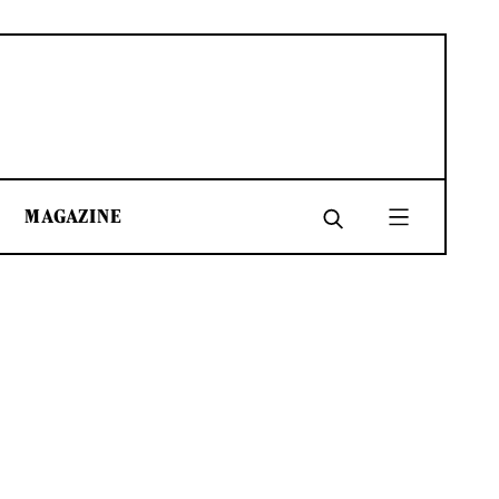
MAGAZINE
SHARE
SHARE