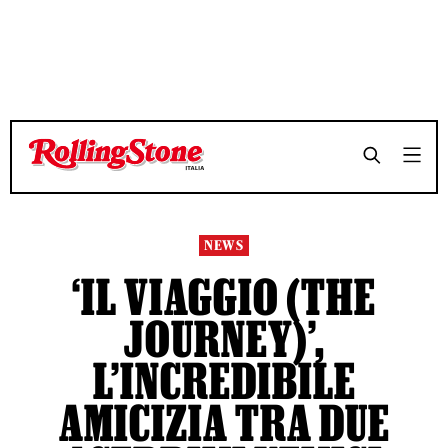
TEMPO DI LETTURA 3 MINUTI
TEMPO DI LETTURA 3 MINUTI
SHARE
SHARE
NEWS
‘IL VIAGGIO (THE
JOURNEY)’,
L’INCREDIBILE
AMICIZIA TRA DUE