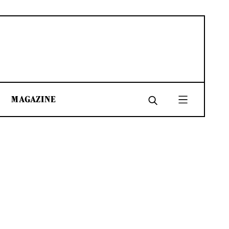
MAGAZINE
SHARE
SHARE