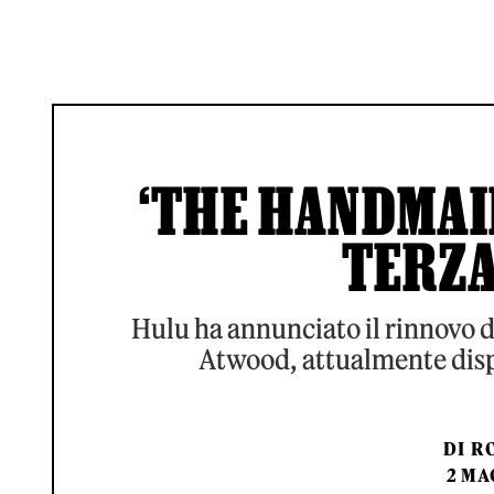
‘THE HANDMAID
TERZA
Hulu ha annunciato il rinnovo d
Atwood, attualmente disp
DI
RO
2 MA