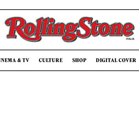
Rolling Stone Italia
INEMA & TV
CULTURE
SHOP
DIGITAL COVER