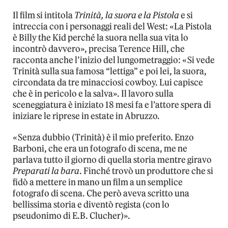
Il film si intitola
Trinità, la suora e la Pistola
e si
intreccia con i personaggi reali del West: «La Pistola
è Billy the Kid perché la suora nella sua vita lo
incontrò davvero», precisa Terence Hill, che
racconta anche l’inizio del lungometraggio: «Si vede
Trinità sulla sua famosa “lettiga” e poi lei, la suora,
circondata da tre minacciosi cowboy. Lui capisce
che è in pericolo e la salva». Il lavoro sulla
sceneggiatura è iniziato 18 mesi fa e l’attore spera di
iniziare le riprese in estate in Abruzzo.
«Senza dubbio (Trinità) è il mio preferito. Enzo
Barboni, che era un fotografo di scena, me ne
parlava tutto il giorno di quella storia mentre giravo
Preparati la bara
. Finché trovò un produttore che si
fidò a mettere in mano un film a un semplice
fotografo di scena. Che però aveva scritto una
bellissima storia e diventò regista (con lo
pseudonimo di E.B. Clucher)».