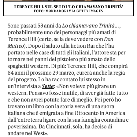
TERENCE HILL SUL SET DI 'LO CHIAMAVANO TRINITÀ'
FOTO: MONDADORI VIA GETTY IMAGES
Sono passati 53 anni da
Lo chiamavano Trinità…
,
probabilmente uno dei personaggi più amati di
Terence Hill (certo, se la deve vedere con
Don
Matteo
). Dopo il saluto alla fiction Rai che l’ha
portato nelle case di tutti gli italiani, l’attore sta per
tornare nei panni del pistolero più amato dello
spaghetti western. Di più: Terence Hill, che compirà
84 anni il prossimo 29 marzo, curerà anche la regia
del progetto. Lo ha raccontato lui stesso in
un’intervista a
Sette
: «Non volevo più girare un
western. Pensavo fosse inutile, di aver già fatto tutto
e che non avrei potuto fare di meglio. Poi però ho
trovato un libro con la storia vera di una suora
italiana che è emigrata a fine Ottocento in America
dall’entroterra ligure con la sua famiglia contadina e
poverissima. Da Cincinnati, sola, ha deciso di
andare nel West».