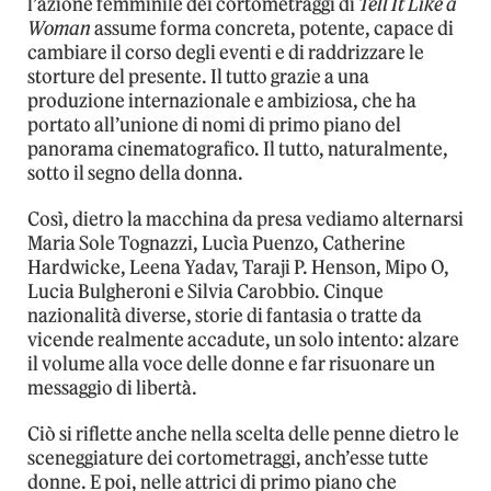
l’azione femminile dei cortometraggi di
Tell It Like a
Woman
assume forma concreta, potente, capace di
cambiare il corso degli eventi e di raddrizzare le
storture del presente. Il tutto grazie a una
produzione internazionale e ambiziosa, che ha
portato all’unione di nomi di primo piano del
panorama cinematografico. Il tutto, naturalmente,
sotto il segno della donna.
Così, dietro la macchina da presa vediamo alternarsi
Maria Sole Tognazzi, Lucìa Puenzo, Catherine
Hardwicke, Leena Yadav, Taraji P. Henson, Mipo O,
Lucia Bulgheroni e Silvia Carobbio. Cinque
nazionalità diverse, storie di fantasia o tratte da
vicende realmente accadute, un solo intento: alzare
il volume alla voce delle donne e far risuonare un
messaggio di libertà.
Ciò si riflette anche nella scelta delle penne dietro le
sceneggiature dei cortometraggi, anch’esse tutte
donne. E poi, nelle attrici di primo piano che