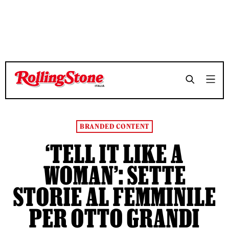
TEMPO DI LETTURA 4 MINUTI
TEMPO DI LETTURA 4 MINUTI
SHARE
SHARE
BRANDED CONTENT
‘TELL IT LIKE A
WOMAN’: SETTE
STORIE AL FEMMINILE
PER OTTO GRANDI