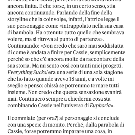
ancora finita. E che forse, in un certo senso, stia
ancora continuando. Parlando della fine della
storyline che la coinvolge, infatti, l’attrice legge il
suo personaggio come «intrappolato nella sua casa
di bambola. Ha ottenuto tutto quello che sembrava
volere, ma si ritrova al punto di partenza».
Continuando: «Non credo che sarò mai soddisfatta
di come è andata a finire per Cassie, semplicemente
perché so che c’è ancora molto da raccontare della
sua storia. Ma mi sento così con tanti miei progetti.
Everything Sucks!
era una serie di una sola stagione
che ho fatto quando avevo 18 anni, e a volte mi
sveglio e penso: chissà se potremmo tornare tutti
insieme. Non credo che questa sensazione svanirà
mai. Continuerò sempre a chiedermi cosa sta
combinando Cassie nell’universo di
Euphoria
».
Il commiato (per ora?) al personaggio si conclude
con una specie di monito. Perché, dalla parabola di
Cassie, forse potremmo imparare una cosa, in