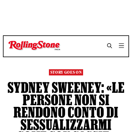
TEMPO DI LETTURA 4 MINUTI
TEMPO DI LETTURA 4 MINUTI
SHARE
SHARE
STORY GOES ON
SYDNEY SWEENEY: «LE
PERSONE NON SI
RENDONO CONTO DI
SESSUALIZZARMI