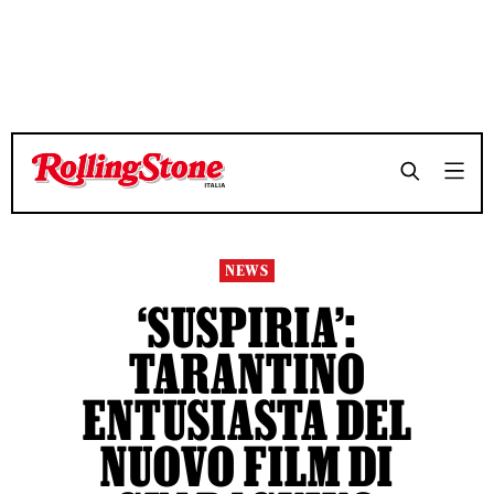
TEMPO DI LETTURA 3 MINUTI
TEMPO DI LETTURA 3 MINUTI
SHARE
SHARE
NEWS
‘SUSPIRIA’:
TARANTINO
ENTUSIASTA DEL
NUOVO FILM DI