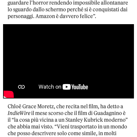
guardare l’horror rendendo impossibile allontanare
lo sguardo dallo schermo perché si è conquistati dai
personaggi. Amazon è davvero felice”.
Chloë Grace Moretz, che recita nel film, ha detto a
IndieWire
il mese scorso che il film di Guadagnino è
il “la cosa più vicina a un Stanley Kubrick moderno”
che abbia mai visto. “Vieni trasportato in un mondo
che posso descrivere solo come simile, in molti