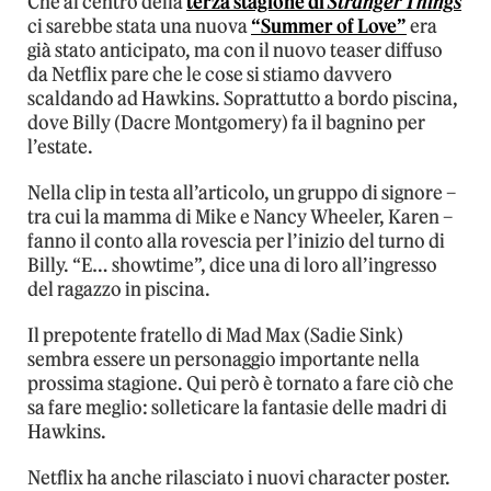
Che al centro della
terza stagione di
Stranger Things
ci sarebbe stata una nuova
“Summer of Love”
era
già stato anticipato, ma con il nuovo teaser diffuso
da Netflix pare che le cose si stiamo davvero
scaldando ad Hawkins. Soprattutto a bordo piscina,
dove Billy (Dacre Montgomery) fa il bagnino per
l’estate.
Nella clip in testa all’articolo, un gruppo di signore –
tra cui la mamma di Mike e Nancy Wheeler, Karen –
fanno il conto alla rovescia per l’inizio del turno di
Billy. “E… showtime”, dice una di loro all’ingresso
del ragazzo in piscina.
Il prepotente fratello di Mad Max (Sadie Sink)
sembra essere un personaggio importante nella
prossima stagione. Qui però è tornato a fare ciò che
sa fare meglio: solleticare la fantasie delle madri di
Hawkins.
Netflix ha anche rilasciato i nuovi character poster.