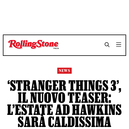
TEMPO DI LETTURA 2 MINUTI
TEMPO DI LETTURA 2 MINUTI
SHARE
SHARE
NEWS
‘STRANGER THINGS 3’,
IL NUOVO TEASER:
L’ESTATE AD HAWKINS
SARÀ CALDISSIMA