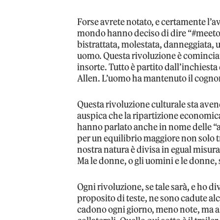
Forse avrete notato, e certamente l’avr
mondo hanno deciso di dire “#meetoo”
bistrattata, molestata, danneggiata, 
uomo. Questa rivoluzione è cominciata
insorte. Tutto è partito dall’inchies
Allen. L’uomo ha mantenuto il cogn
Questa rivoluzione culturale sta avendo
auspica che la ripartizione economica
hanno parlato anche in nome delle “al
per un equilibrio maggiore non solo t
nostra natura è divisa in egual misura
Ma le donne, o gli uomini e le donne,
Ogni rivoluzione, se tale sarà, e ho di
proposito di teste, ne sono cadute a
cadono ogni giorno, meno note, ma altr