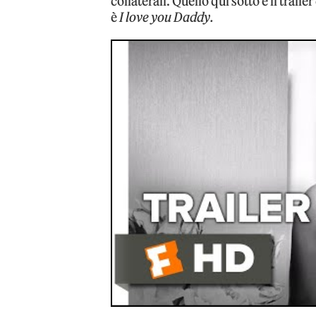
collaterali. Quello qui sotto è il traile
è
I love you Daddy.