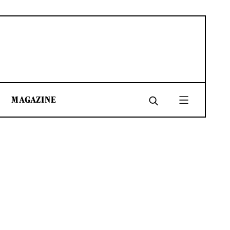
MAGAZINE
SHARE
SHARE