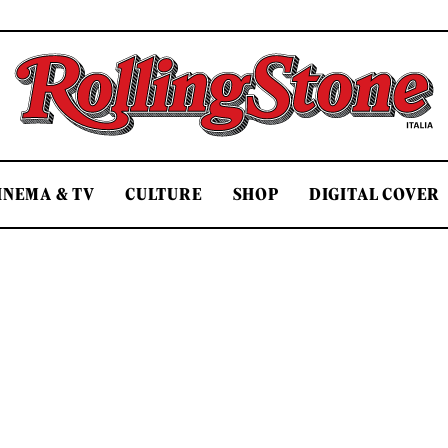
Rolling Stone Italia
INEMA & TV
CULTURE
SHOP
DIGITAL COVER