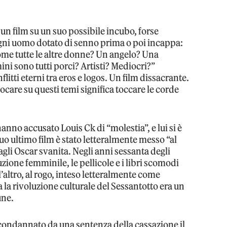
 un film su un suo possibile incubo, forse
 ogni uomo dotato di senno prima o poi incappa:
come tutte le altre donne? Un angelo? Una
ni sono tutti porci? Artisti? Mediocri?”
litti eterni tra eros e logos. Un film dissacrante.
are su questi temi significa toccare le corde
nno accusato Louis Ck di “molestia”, e lui si è
suo ultimo film è stato letteralmente messo “al
 agli Oscar svanita. Negli anni sessanta degli
luzione femminile, le pellicole e i libri scomodi
’altro, al rogo, inteso letteralmente come
a la rivoluzione culturale del Sessantotto era un
une.
ondannato da una sentenza della cassazione il