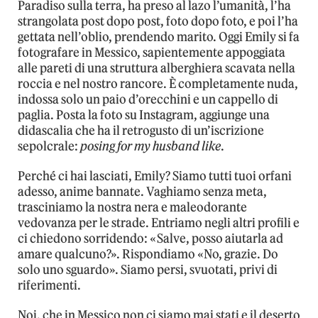
Paradiso sulla terra, ha preso al lazo l’umanità, l’ha
strangolata post dopo post, foto dopo foto, e poi l’ha
gettata nell’oblio, prendendo marito. Oggi Emily si fa
fotografare in Messico, sapientemente appoggiata
alle pareti di una struttura alberghiera scavata nella
roccia e nel nostro rancore. È completamente nuda,
indossa solo un paio d’orecchini e un cappello di
paglia. Posta la foto su Instagram, aggiunge una
didascalia che ha il retrogusto di un’iscrizione
sepolcrale:
posing for my husband like
.
Perché ci hai lasciati, Emily? Siamo tutti tuoi orfani
adesso, anime bannate. Vaghiamo senza meta,
trasciniamo la nostra nera e maleodorante
vedovanza per le strade. Entriamo negli altri profili e
ci chiedono sorridendo: «Salve, posso aiutarla ad
amare qualcuno?». Rispondiamo «No, grazie. Do
solo uno sguardo». Siamo persi, svuotati, privi di
riferimenti.
Noi, che in Messico non ci siamo mai stati e il deserto