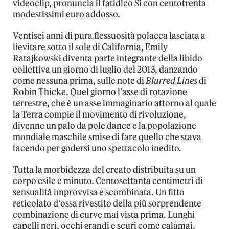
videoclip, pronuncia il fatidico Sì con centotrenta
modestissimi euro addosso.
Ventisei anni di pura flessuosità polacca lasciata a
lievitare sotto il sole di California, Emily
Ratajkowski diventa parte integrante della libido
collettiva un giorno di luglio del 2013, danzando
come nessuna prima, sulle note di
Blurred Lines
di
Robin Thicke. Quel giorno l’asse di rotazione
terrestre, che è un asse immaginario attorno al quale
la Terra compie il movimento di rivoluzione,
divenne un palo da pole dance e la popolazione
mondiale maschile smise di fare quello che stava
facendo per godersi uno spettacolo inedito.
Tutta la morbidezza del creato distribuita su un
corpo esile e minuto. Centosettanta centimetri di
sensualità improvvisa e scombinata. Un fitto
reticolato d’ossa rivestito della più sorprendente
combinazione di curve mai vista prima. Lunghi
capelli neri, occhi grandi e scuri come calamai,