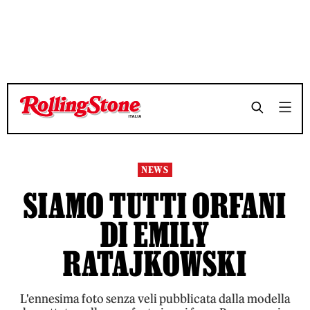
TEMPO DI LETTURA 5 MINUTI
TEMPO DI LETTURA 5 MINUTI
SHARE
SHARE
NEWS
SIAMO TUTTI ORFANI
DI EMILY
RATAJKOWSKI
L'ennesima foto senza veli pubblicata dalla modella