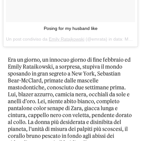
Posing for my husband like
Un post condiviso da
Emily Ratajkowski
(@emrata) in data:
Mar 21, 2018 at 12:02 PDT
Era un giorno, un innocuo giorno di fine febbraio ed
Emily Rataikowski, a sorpresa, stupiva il mondo
sposando in gran segreto a New York, Sebastian
Bear-McClard, primate dalle mascelle
mastodontiche, conosciuto due settimane prima.
Lui, blazer azzurro, camicia nera, occhiali da sole e
anelli d’oro. Lei, niente abito bianco, completo
pantalone color senape di Zara, giacca lunga e
cintura, cappello nero con veletta, pendente dorato
al collo. La donna più desiderata e disinibita del
pianeta, l’unità di misura dei palpiti più scoscesi, il
corallo bruno pescato in fondo agli abissi dei