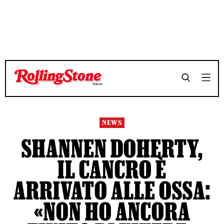
TEMPO DI LETTURA 3 MINUTI
TEMPO DI LETTURA 3 MINUTI
SHARE
SHARE
NEWS
SHANNEN DOHERTY,
IL CANCRO È
ARRIVATO ALLE OSSA:
«NON HO ANCORA