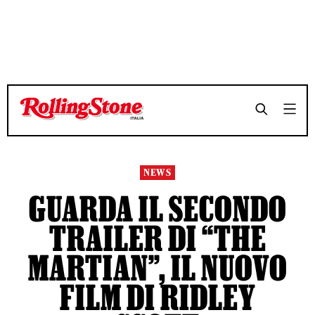
TEMPO DI LETTURA 2 MINUTI
TEMPO DI LETTURA 2 MINUTI
SHARE
SHARE
NEWS
GUARDA IL SECONDO
TRAILER DI “THE
MARTIAN”, IL NUOVO
FILM DI RIDLEY