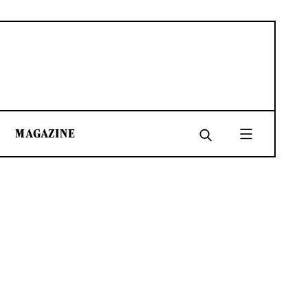
MAGAZINE
SHARE
SHARE