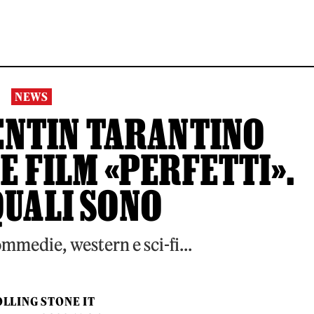
NEWS
ENTIN TARANTINO
E FILM «PERFETTI».
QUALI SONO
mmedie, western e sci-fi...
LLING STONE IT