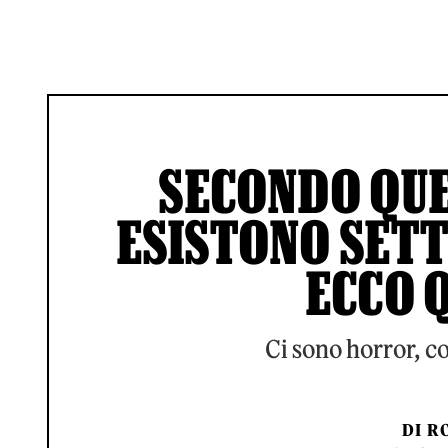
SECONDO QU
ESISTONO SETT
ECCO 
Ci sono horror, co
DI
RO