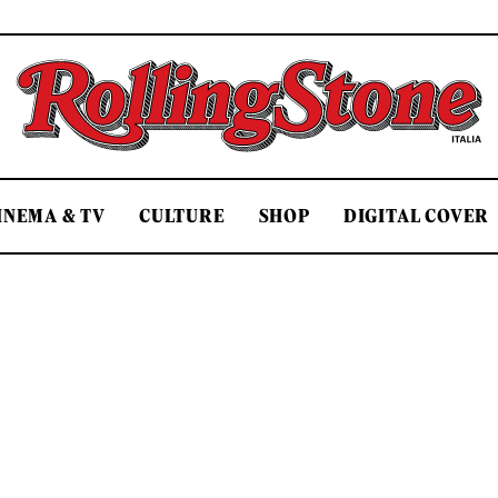
Rolling Stone Italia
INEMA & TV
CULTURE
SHOP
DIGITAL COVER