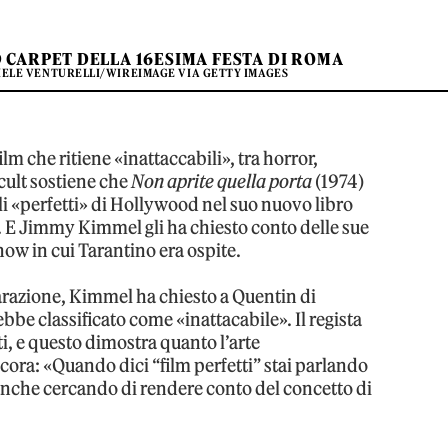
 CARPET DELLA 16ESIMA FESTA DI ROMA
IELE VENTURELLI/WIREIMAGE VIA GETTY IMAGES
lm che ritiene «inattaccabili», tra horror,
 cult sostiene che
Non aprite quella porta
(1974)
li «perfetti» di Hollywood nel suo nuovo libro
. E Jimmy Kimmel gli ha chiesto conto delle sue
ow in cui Tarantino era ospite.
arazione, Kimmel ha chiesto a Quentin di
bbe classificato come «inattacabile». Il regista
i, e questo dimostra quanto l’arte
ora: «Quando dici “film perfetti” stai parlando
 anche cercando di rendere conto del concetto di