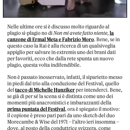
Nelle ultime ore si è discusso molto riguardo al
plagio si-plagio no di
Non mi avete fatto niente
,
la
canzone di Ermal Meta e Fabrizio Moro
. Bene, se in
questo caso la Rai è alla ricerca di un qualsivoglia
appiglio per salvare in extremis uno dei brani dati
per favoriti, ecco che dalla rete spunta un nuovo
plagio, questa volta indifendibile.
Non è passato inosservato, infatti, il siparietto messo
in piedi dal trio alla conduzione del Festival, quello
del
tacco di Michelle Hunziker
per intenderci. Bene,
se già di per sé la scena si è distinta come uno dei
momenti più anacronistici e imbarazzanti della
prima puntata del Festival
, ora è spiegato il motivo:
il copione è preso pari pari da uno sketch del duo
Morecambe & Wise del 1971 – l’altro ieri insomma –
dove, al posto della conduttrice svizzera, come