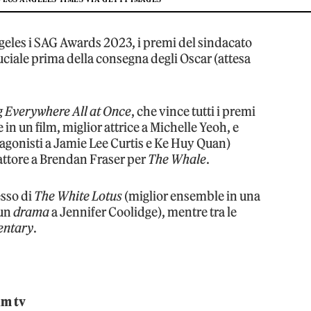
Angeles i SAG Awards 2023, i premi del sindacato
uciale prima della consegna degli Oscar (attesa
g Everywhere All at Once
, che vince tutti i premi
in un film, miglior attrice a Michelle Yeoh, e
otagonisti a Jamie Lee Curtis e Ke Huy Quan)
 attore a Brendan Fraser per
The Whale
.
esso di
The White Lotus
(miglior ensemble in una
 un
drama
a Jennifer Coolidge), mentre tra le
entary
.
lm tv