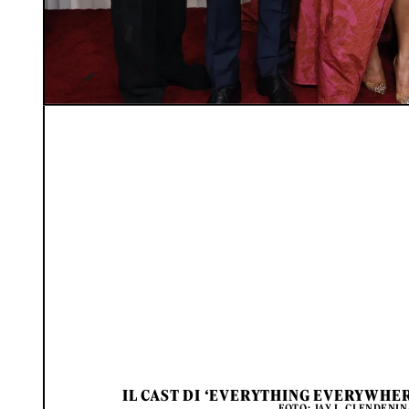
IL CAST DI ‘EVERYTHING EVERYWHER
FOTO: JAY L. CLENDENI