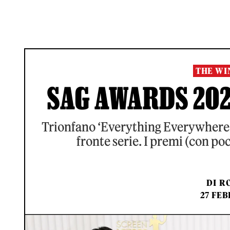
THE WI
SAG AWARDS 2023
Trionfano ‘Everything Everywhere Al
fronte serie. I premi (con po
DI
RO
27 FEB