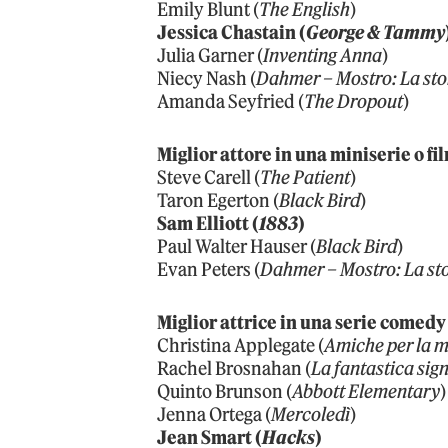
Emily Blunt (
The English
)
Jessica Chastain (
George & Tammy
Julia Garner (
Inventing Anna
)
Niecy Nash (
Dahmer – Mostro: La sto
Amanda Seyfried (
The Dropout
)
Miglior attore in una miniserie o fi
Steve Carell (
The Patient
)
Taron Egerton (
Black Bird
)
Sam Elliott (
1883
)
Paul Walter Hauser (
Black Bird
)
Evan Peters (
Dahmer – Mostro: La sto
Miglior attrice in una serie comedy
Christina Applegate (
Amiche per la m
Rachel Brosnahan (
La fantastica sig
Quinto Brunson (
Abbott Elementary
)
Jenna Ortega (
Mercoledì
)
Jean Smart (
Hacks
)