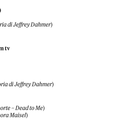
)
ria di Jeffrey Dahmer
)
lm tv
ria di Jeffrey Dahmer
)
orte – Dead to Me
)
nora Maisel
)