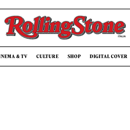
Rolling Stone Italia
INEMA & TV
CULTURE
SHOP
DIGITAL COVER