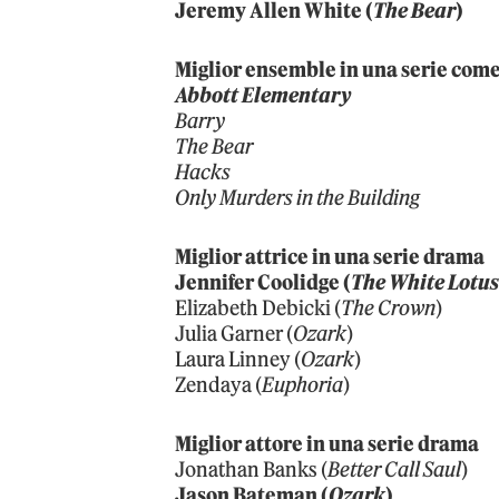
Jeremy Allen White (
The Bear
)
Miglior ensemble in una serie com
Abbott Elementary
Barry
The Bear
Hacks
Only Murders in the Building
Miglior attrice in una serie drama
Jennifer Coolidge (
The White Lotu
Elizabeth Debicki (
The Crown
)
Julia Garner (
Ozark
)
Laura Linney (
Ozark
)
Zendaya (
Euphoria
)
Miglior attore in una serie drama
Jonathan Banks (
Better Call Saul
)
Jason Bateman (
Ozark
)