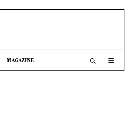
MAGAZINE
SHARE
SHARE