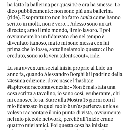
ha fatto la ballerina per quasi 10 e ora ha smesso. Lo
dico pubblicamente: non sono più una ballerina
(ride). E soprattutto non ho fatto
Amici
come hanno
scritto in molti, non è vero… Adesso sono un’art
director, amo il mio mondo, il mio lavoro. E poi
ovviamente ho un fidanzato che nel tempo è
diventato famoso, ma io mi sono messa con lui
prima che lo fosse, sottolineiamolo questo: ci ho
creduto, sono io la vera talent scout», ride.
La sua avventura social inizia proprio al Lido un
anno fa, quando Alessandro Borghi è il padrino della
74esima edizione, dove nasce l’hashtag
#lapitroneraccontavenezia: «Non è mai stata una
cosa scritta a tavolino, io sono così, esuberante, chi
mi conosce lo sa. Stare alla Mostra 15 giorni con il
mio fidanzato in quel ruolo è un’esperienza unica e
volevo raccontare il mio punto di vista, ovviamente
nel mio piccolo network, perché all’inizio erano
quattro miei amici. Poi questa cosa ha iniziato