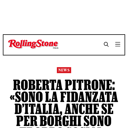
TEMPO DI LETTURA 7 MINUTI
TEMPO DI LETTURA 7 MINUTI
SHARE
SHARE
NEWS
ROBERTA PITRONE:
«SONO LA FIDANZATA
D’ITALIA, ANCHE SE
PER BORGHI SONO