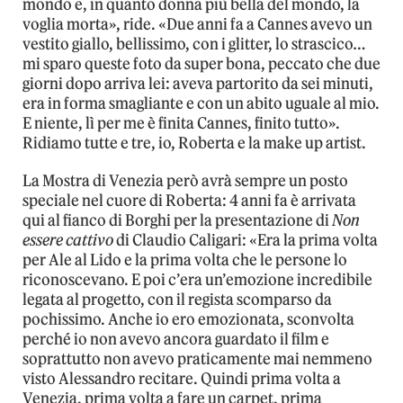
mondo e, in quanto donna più bella del mondo, la
voglia morta», ride. «Due anni fa a Cannes avevo un
vestito giallo, bellissimo, con i glitter, lo strascico…
mi sparo queste foto da super bona, peccato che due
giorni dopo arriva lei: aveva partorito da sei minuti,
era in forma smagliante e con un abito uguale al mio.
E niente, lì per me è finita Cannes, finito tutto».
Ridiamo tutte e tre, io, Roberta e la make up artist.
La Mostra di Venezia però avrà sempre un posto
speciale nel cuore di Roberta: 4 anni fa è arrivata
qui al fianco di Borghi per la presentazione di
Non
essere cattivo
di Claudio Caligari: «Era la prima volta
per Ale al Lido e la prima volta che le persone lo
riconoscevano. E poi c’era un’emozione incredibile
legata al progetto, con il regista scomparso da
pochissimo. Anche io ero emozionata, sconvolta
perché io non avevo ancora guardato il film e
soprattutto non avevo praticamente mai nemmeno
visto Alessandro recitare. Quindi prima volta a
Venezia, prima volta a fare un carpet, prima