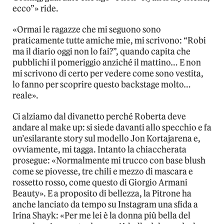
ecco”» ride.
«Ormai le ragazze che mi seguono sono
praticamente tutte amiche mie, mi scrivono: “Robi
ma il diario oggi non lo fai?”, quando capita che
pubblichi il pomeriggio anziché il mattino… E non
mi scrivono di certo per vedere come sono vestita,
lo fanno per scoprire questo backstage molto…
reale».
Ci alziamo dal divanetto perché Roberta deve
andare al make up: si siede davanti allo specchio e fa
un’esilarante story sul modello Jon Kortajarena e,
ovviamente, mi tagga. Intanto la chiaccherata
prosegue: «Normalmente mi trucco con base blush
come se piovesse, tre chili e mezzo di mascara e
rossetto rosso, come questo di Giorgio Armani
Beauty». E a proposito di bellezza, la Pitrone ha
anche lanciato da tempo su Instagram una sfida a
Irina Shayk: «Per me lei è la donna più bella del