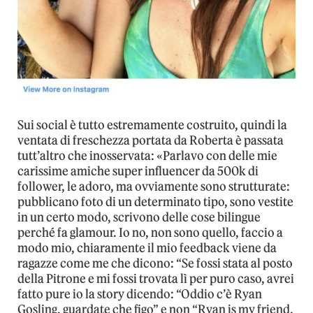
Sui social è tutto estremamente costruito, quindi la
ventata di freschezza portata da Roberta è passata
tutt’altro che inosservata: «Parlavo con delle mie
carissime amiche super influencer da 500k di
follower, le adoro, ma ovviamente sono strutturate:
pubblicano foto di un determinato tipo, sono vestite
in un certo modo, scrivono delle cose bilingue
perché fa glamour. Io no, non sono quello, faccio a
modo mio, chiaramente il mio feedback viene da
ragazze come me che dicono: “Se fossi stata al posto
della Pitrone e mi fossi trovata lì per puro caso, avrei
fatto pure io la story dicendo: “Oddio c’è Ryan
Gosling, guardate che figo” e non “Ryan is my friend,