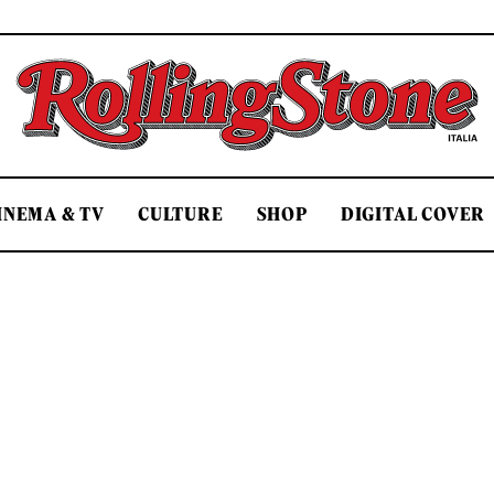
Rolling Stone Italia
INEMA & TV
CULTURE
SHOP
DIGITAL COVER