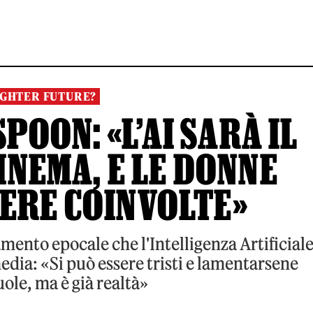
IGHTER FUTURE?
OON: «L’AI SARÀ IL
INEMA, E LE DONNE
ERE COINVOLTE»
ento epocale che l'Intelligenza Artificial
dia: «Si può essere tristi e lamentarsene
ole, ma è già realtà»