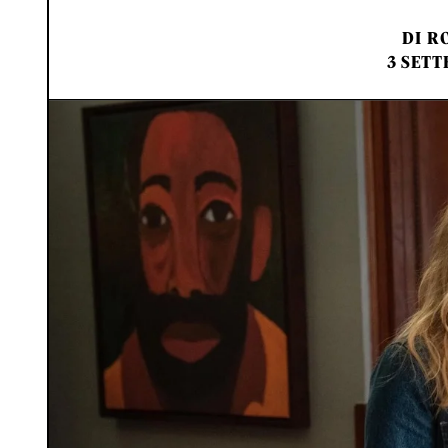
DI
RO
3 SETT