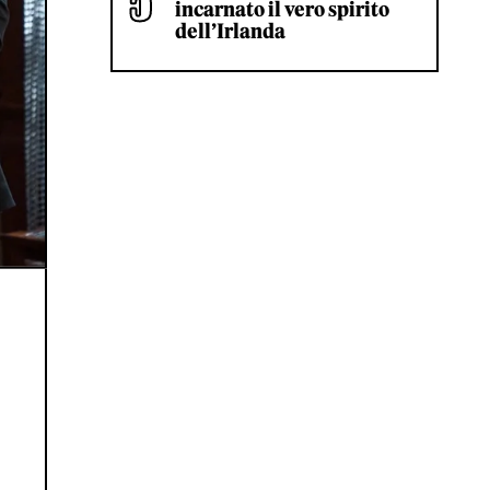
incarnato il vero spirito
dell’Irlanda