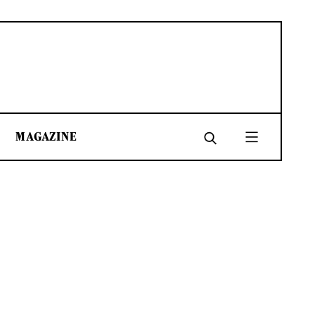
MAGAZINE
SHARE
SHARE