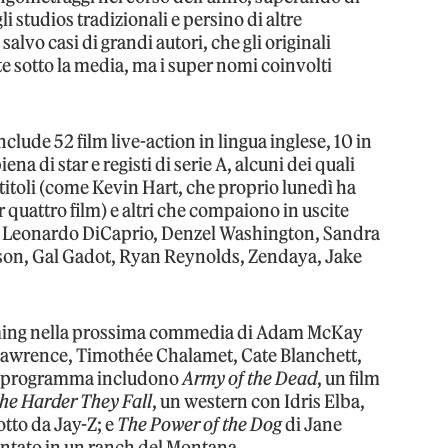
 studios tradizionali e persino di altre
salvo casi di grandi autori, che gli originali
te sotto la media, ma i super nomi coinvolti
include 52 film live-action in lingua inglese, 10 in
ena di star e registi di serie A, alcuni dei quali
titoli (come Kevin Hart, che proprio lunedì ha
 quattro film) e altri che compaiono in uscite
o Leonardo DiCaprio, Denzel Washington, Sandra
son, Gal Gadot, Ryan Reynolds, Zendaya, Jake
eaming nella prossima commedia di Adam McKay
 Lawrence, Timothée Chalamet, Cate Blanchett,
 in programma includono
Army of the Dead
, un film
he Harder They Fall
, un western con Idris Elba,
tto da Jay-Z; e
The Power of the Dog
di Jane
tato in un ranch del Montana.