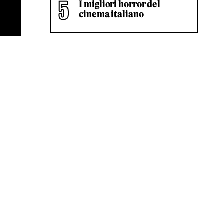
I migliori horror del
cinema italiano