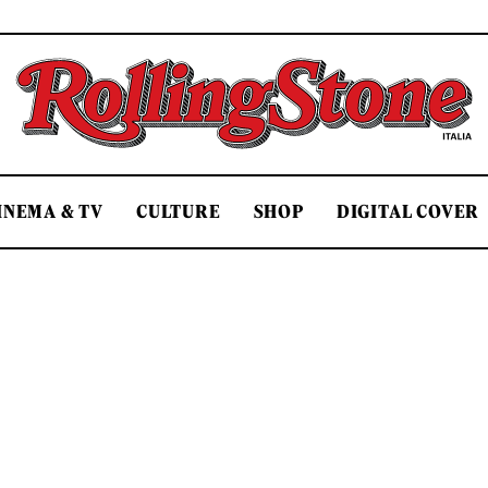
Rolling Stone Italia
INEMA & TV
CULTURE
SHOP
DIGITAL COVER