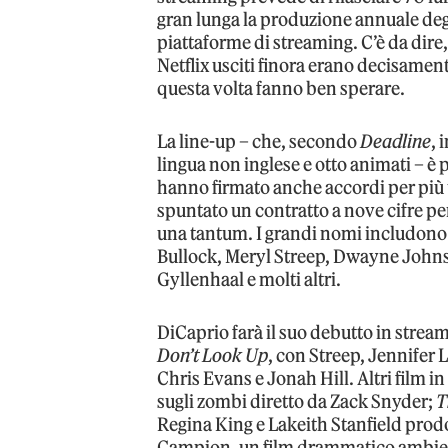
gran lunga la produzione annuale degli
piattaforme di streaming. C’è da dire, 
Netflix usciti finora erano decisamen
questa volta fanno ben sperare.
La line-up – che, secondo
Deadline
, 
lingua non inglese e otto animati – è pi
hanno firmato anche accordi per più 
spuntato un contratto a nove cifre per
una tantum. I grandi nomi includon
Bullock, Meryl Streep, Dwayne John
Gyllenhaal e molti altri.
DiCaprio farà il suo debutto in str
Don’t Look Up
, con Streep, Jennifer
Chris Evans e Jonah Hill. Altri film
sugli zombi diretto da Zack Snyder;
T
Regina King e Lakeith Stanfield prodo
Campion, un film drammatico ambien