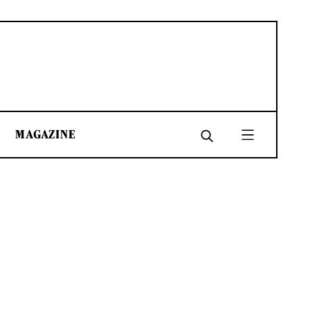
MAGAZINE
SHARE
SHARE