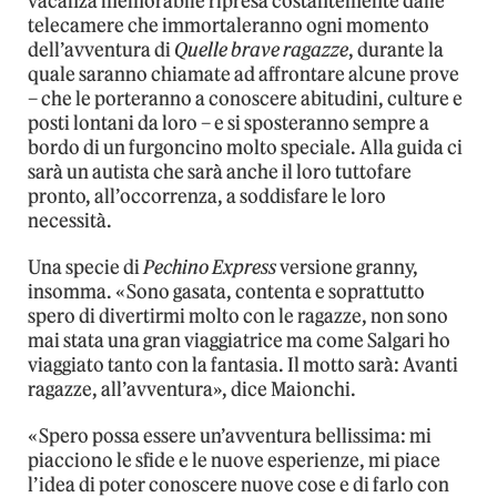
vacanza memorabile ripresa costantemente dalle
telecamere che immortaleranno ogni momento
dell’avventura di
Quelle brave ragazze
, durante la
quale saranno chiamate ad affrontare alcune prove
– che le porteranno a conoscere abitudini, culture e
posti lontani da loro – e si sposteranno sempre a
bordo di un furgoncino molto speciale. Alla guida ci
sarà un autista che sarà anche il loro tuttofare
pronto, all’occorrenza, a soddisfare le loro
necessità.
Una specie di
Pechino Express
versione granny,
insomma. «Sono gasata, contenta e soprattutto
spero di divertirmi molto con le ragazze, non sono
mai stata una gran viaggiatrice ma come Salgari ho
viaggiato tanto con la fantasia. Il motto sarà: Avanti
ragazze, all’avventura», dice Maionchi.
«Spero possa essere un’avventura bellissima: mi
piacciono le sfide e le nuove esperienze, mi piace
l’idea di poter conoscere nuove cose e di farlo con