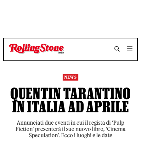
TEMPO DI LETTURA 3 MINUTI
TEMPO DI LETTURA 3 MINUTI
SHARE
SHARE
NEWS
QUENTIN TARANTINO
IN ITALIA AD APRILE
Annunciati due eventi in cui il regista di ‘Pulp
Fiction’ presenterà il suo nuovo libro, ‘Cinema
Speculation’. Ecco i luoghi e le date