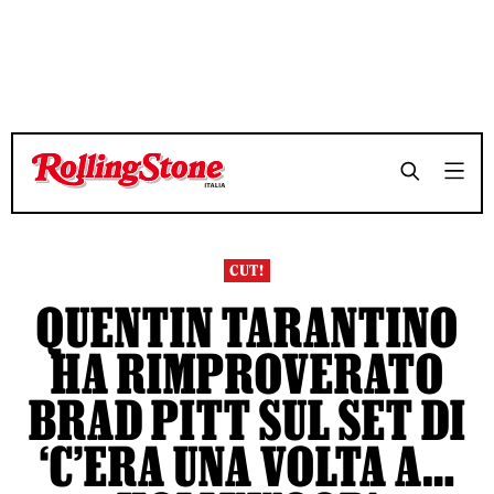
TEMPO DI LETTURA 3 MINUTI
TEMPO DI LETTURA 3 MINUTI
SHARE
SHARE
CUT!
QUENTIN TARANTINO
HA RIMPROVERATO
BRAD PITT SUL SET DI
‘C’ERA UNA VOLTA A…