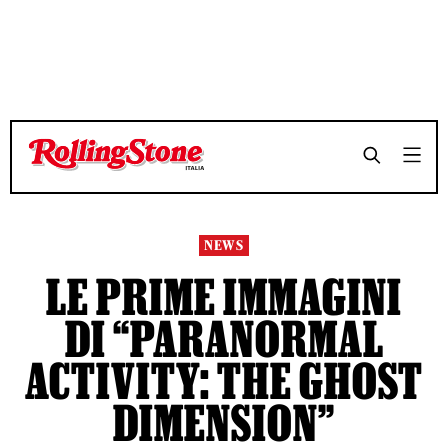
TEMPO DI LETTURA 2 MINUTI
TEMPO DI LETTURA 2 MINUTI
SHARE
SHARE
NEWS
LE PRIME IMMAGINI
DI “PARANORMAL
ACTIVITY: THE GHOST
DIMENSION”