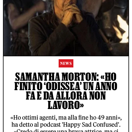
NEWS
SAMANTHA MORTON: «HO
FINITO ‘ODISSEA’ UN ANNO
FA E DA ALLORA NON
LAVORO»
«Ho ottimi agenti, ma alla fine ho 49 anni»,
ha detto al podcast 'Happy Sad Confused'.
«Credo di essere una brava attrice, ma ci