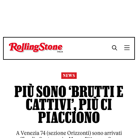
TEMPO DI LETTURA 3 MINUTI
TEMPO DI LETTURA 3 MINUTI
SHARE
SHARE
NEWS
PIÙ SONO ‘BRUTTI E
CATTIVI’, PIÙ CI
PIACCIONO
A Venezia 74 (sezione Orizzonti) sono arrivati