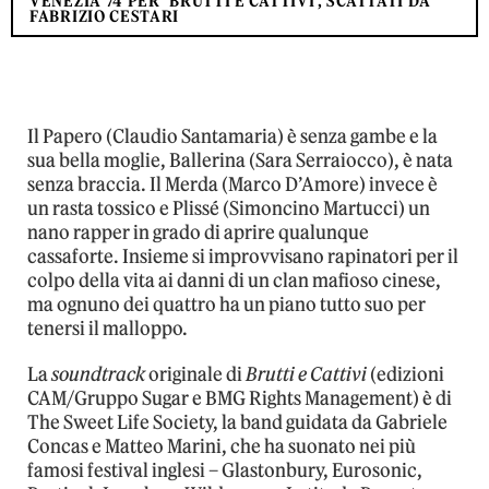
VENEZIA 74 PER ‘BRUTTI E CATTIVI’, SCATTATI DA
FABRIZIO CESTARI
Il Papero (Claudio Santamaria) è senza gambe e la
sua bella moglie, Ballerina (Sara Serraiocco), è nata
senza braccia. Il Merda (Marco D’Amore) invece è
un rasta tossico e Plissé (Simoncino Martucci) un
nano rapper in grado di aprire qualunque
cassaforte. Insieme si improvvisano rapinatori per il
colpo della vita ai danni di un clan mafioso cinese,
ma ognuno dei quattro ha un piano tutto suo per
tenersi il malloppo.
La
soundtrack
originale di
Brutti e Cattivi
(edizioni
CAM/Gruppo Sugar e BMG Rights Management) è di
The Sweet Life Society, la band guidata da Gabriele
Concas e Matteo Marini, che ha suonato nei più
famosi festival inglesi – Glastonbury, Eurosonic,