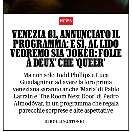
NEWS
VENEZIA 81, ANNUNCIATO IL
PROGRAMMA: E SÌ, AL LIDO
VEDREMO SIA 'JOKER: FOLIE
À DEUX' CHE 'QUEER'
Ma non solo Todd Phillips e Luca
Guadagnino: ad avere la loro prima
veneziana saranno anche 'Maria' di Pablo
Larraín e 'The Room Next Door' di Pedro
Almodóvar, in un programma che regala
parecchie sorprese e alte aspettative
DI ROLLING STONE IT