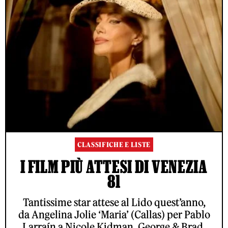
CLASSIFICHE E LISTE
I FILM PIÙ ATTESI DI VENEZIA
81
Tantissime star attese al Lido quest’anno,
da Angelina Jolie ‘Maria’ (Callas) per Pablo
Larraín a Nicole Kidman, George & Brad,