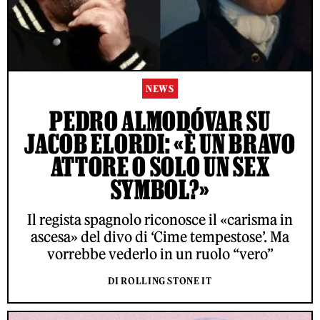
NEWS
PEDRO ALMODÓVAR SU
JACOB ELORDI: «È UN BRAVO
ATTORE O SOLO UN SEX
SYMBOL?»
Il regista spagnolo riconosce il «carisma in
ascesa» del divo di ‘Cime tempestose’. Ma
vorrebbe vederlo in un ruolo “vero”
DI ROLLING STONE IT