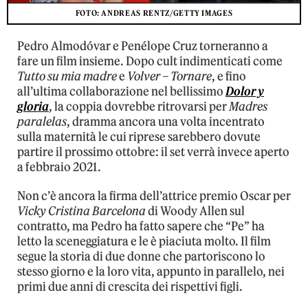
FOTO: ANDREAS RENTZ/GETTY IMAGES
Pedro Almodóvar e Penélope Cruz torneranno a
fare un film insieme. Dopo cult indimenticati come
Tutto su mia madre
e
Volver – Tornare
, e fino
all’ultima collaborazione nel bellissimo
Dolor y
gloria
, la coppia dovrebbe ritrovarsi per
Madres
paralelas
, dramma ancora una volta incentrato
sulla maternità le cui riprese sarebbero dovute
partire il prossimo ottobre: il set verrà invece aperto
a febbraio 2021.
Non c’è ancora la firma dell’attrice premio Oscar per
Vicky Cristina Barcelona
di Woody Allen sul
contratto, ma Pedro ha fatto sapere che “Pe” ha
letto la sceneggiatura e le è piaciuta molto. Il film
segue la storia di due donne che partoriscono lo
stesso giorno e la loro vita, appunto in parallelo, nei
primi due anni di crescita dei rispettivi figli.