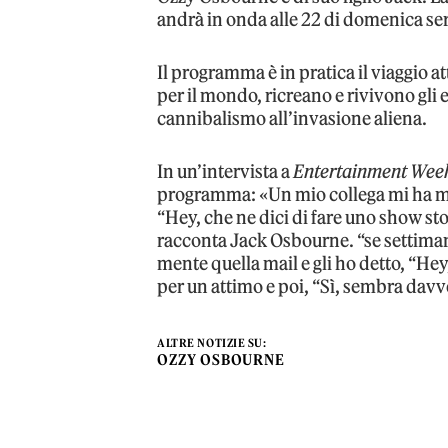
andrà in onda alle 22 di domenica sera
Il programma è in pratica il viaggio a
per il mondo, ricreano e rivivono gli e
cannibalismo all’invasione aliena.
In un’intervista a
Entertainment Wee
programma: «Un mio collega mi ha m
“Hey, che ne dici di fare uno show st
racconta Jack Osbourne. “se settiman
mente quella mail e gli ho detto, “Hey
per un attimo e poi, “Sì, sembra davv
ALTRE NOTIZIE SU:
OZZY OSBOURNE