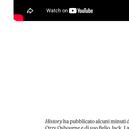
History
ha pubblicato alcuni minuti 
Ozzy Osbourne e di suo figlio Jack. L