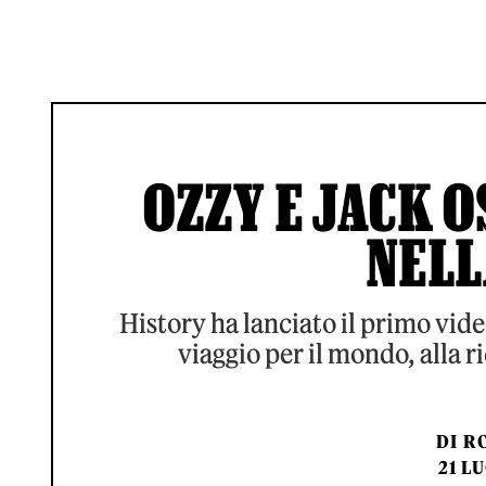
OZZY E JACK 
NELL
History ha lanciato il primo vide
viaggio per il mondo, alla r
DI
RO
21 L