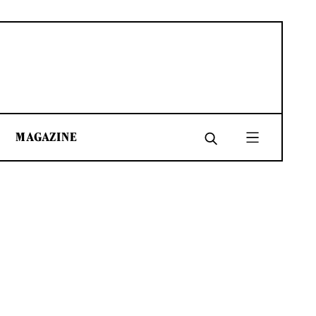
MAGAZINE
SHARE
SHARE