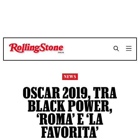
TEMPO DI LETTURA 8 MINUTI
TEMPO DI LETTURA 8 MINUTI
SHARE
SHARE
NEWS
OSCAR 2019, TRA
BLACK POWER,
‘ROMA’ E ‘LA
FAVORITA’