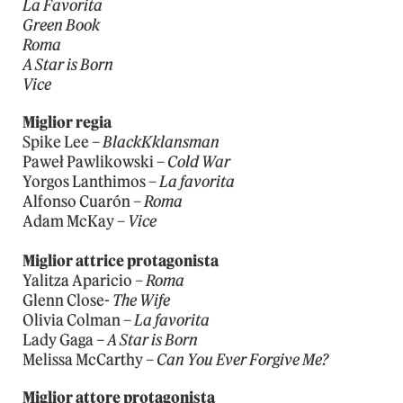
La Favorita
Green Book
Roma
A Star is Born
Vice
Miglior regia
Spike Lee –
BlackKklansman
Paweł Pawlikowski –
Cold War
Yorgos Lanthimos –
La favorita
Alfonso Cuarón –
Roma
Adam McKay –
Vice
Miglior attrice protagonista
Yalitza Aparicio –
Roma
Glenn Close-
The Wife
Olivia Colman –
La favorita
Lady Gaga –
A Star is Born
Melissa McCarthy –
Can You Ever Forgive Me?
Miglior attore protagonista