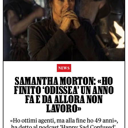
NEWS
SAMANTHA MORTON: «HO
FINITO ‘ODISSEA’ UN ANNO
FA E DA ALLORA NON
LAVORO»
«Ho ottimi agenti, ma alla fine ho 49 anni»,
ha detto al podcast 'Happy Sad Confused'.