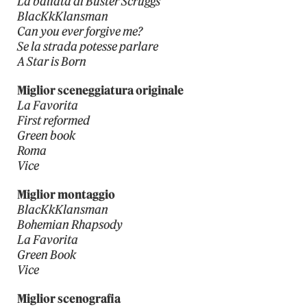
La ballata di Buster Scruggs
BlacKkKlansman
Can you ever forgive me?
Se la strada potesse parlare
A Star is Born
Miglior sceneggiatura originale
La Favorita
First reformed
Green book
Roma
Vice
Miglior montaggio
BlacKkKlansman
Bohemian Rhapsody
La Favorita
Green Book
Vice
Miglior scenografia