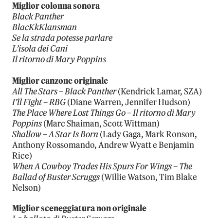
Miglior colonna sonora
Black Panther
BlacKkKlansman
Se la strada potesse parlare
L’isola dei Cani
Il ritorno di Mary Poppins
Miglior canzone originale
All The Stars
–
Black Panther
(Kendrick Lamar, SZA)
I’ll Fight
–
RBG
(Diane Warren, Jennifer Hudson)
The Place Where Lost Things Go
–
Il ritorno di Mary
Poppins
(Marc Shaiman, Scott Wittman)
Shallow
–
A Star Is Born
(Lady Gaga, Mark Ronson,
Anthony Rossomando, Andrew Wyatt e Benjamin
Rice)
When A Cowboy Trades His Spurs For Wings
–
The
Ballad of Buster Scruggs
(Willie Watson, Tim Blake
Nelson)
Miglior sceneggiatura non originale