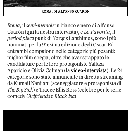
ROMA, DI ALFONSO CUARÓN
Roma
, il
semi-memoir
in bianco e nero di Alfonso
Cuarón (
qui
la nostra intervista), e
La Favorita
, il
period piece
punk di Yorgos Lanthimos, sono i più
nominati per la 91esima edizione degli Oscar. Ed
entrambi compaiono nelle categorie più pesanti:
miglior film e regia, oltre che aver strappato le
candidature per le loro protagoniste Yalitza
Aparicio e Olivia Colman (la
video-intervista
). Le 24
categorie sono state annunciate in diretta streaming
da Kumail Nanjiani (sceneggiatore e protagonista di
The Big Sick
) e Tracee Ellis Ross (celebre per le serie
comedy
Girlfriends
e
Black-ish
).