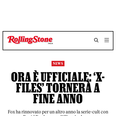
TEMPO DI LETTURA 3 MINUTI
TEMPO DI LETTURA 3 MINUTI
SHARE
SHARE
NEWS
ORA È UFFICIALE: ‘X-
FILES’ TORNERÀ A
FINE ANNO
Fox ha rinnovato per un altro anno la serie-cult con