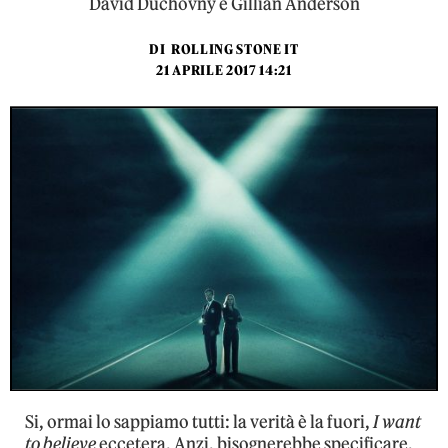
David Duchovny e Gillian Anderson
DI
ROLLING STONE IT
21 APRILE 2017 14:21
Si, ormai lo sappiamo tutti: la verità è la fuori,
I want
to believe
eccetera. Anzi, bisognerebbe specificare,