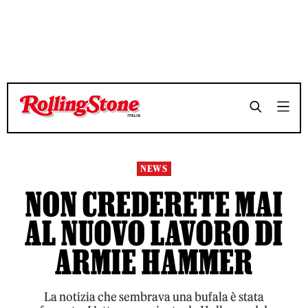
TEMPO DI LETTURA 3 MINUTI
TEMPO DI LETTURA 3 MINUTI
SHARE
SHARE
NEWS
NON CREDERETE MAI
AL NUOVO LAVORO DI
ARMIE HAMMER
La notizia che sembrava una bufala è stata