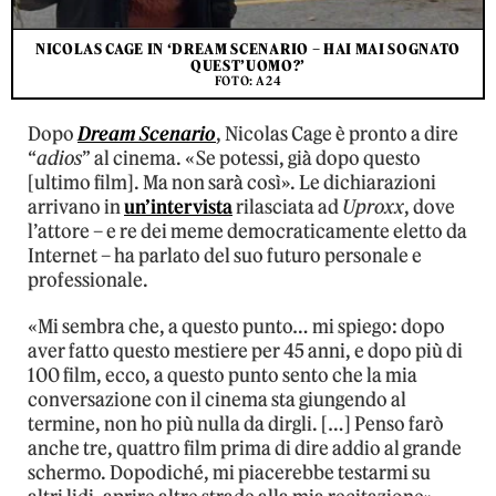
NICOLAS CAGE IN ‘DREAM SCENARIO – HAI MAI SOGNATO
QUEST’UOMO?’
FOTO: A24
Dopo
Dream Scenario
, Nicolas Cage è pronto a dire
“
adios
” al cinema. «Se potessi, già dopo questo
[ultimo film]. Ma non sarà così». Le dichiarazioni
arrivano in
un’intervista
rilasciata ad
Uproxx
, dove
l’attore – e re dei meme democraticamente eletto da
Internet – ha parlato del suo futuro personale e
professionale.
«Mi sembra che, a questo punto… mi spiego: dopo
aver fatto questo mestiere per 45 anni, e dopo più di
100 film, ecco, a questo punto sento che la mia
conversazione con il cinema sta giungendo al
termine, non ho più nulla da dirgli. […] Penso farò
anche tre, quattro film prima di dire addio al grande
schermo. Dopodiché, mi piacerebbe testarmi su