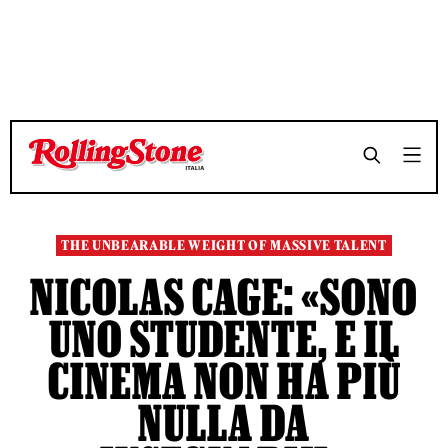
TEMPO DI LETTURA 3 MINUTI
TEMPO DI LETTURA 3 MINUTI
SHARE
SHARE
THE UNBEARABLE WEIGHT OF MASSIVE TALENT
NICOLAS CAGE: «SONO
UNO STUDENTE, E IL
CINEMA NON HA PIÙ
NULLA DA