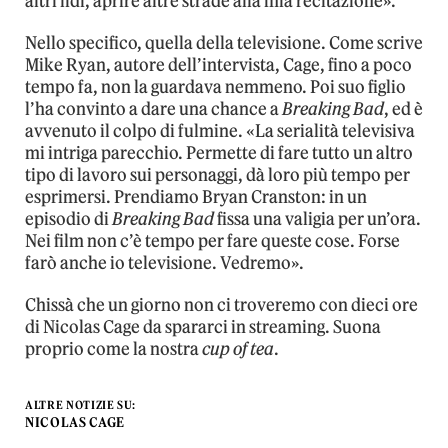
altri lidi, aprire altre strade alla mia recitazione».
Nello specifico, quella della televisione. Come scrive
Mike Ryan, autore dell’intervista, Cage, fino a poco
tempo fa, non la guardava nemmeno. Poi suo figlio
l’ha convinto a dare una chance a
Breaking Bad
, ed è
avvenuto il colpo di fulmine. «La serialità televisiva
mi intriga parecchio. Permette di fare tutto un altro
tipo di lavoro sui personaggi, dà loro più tempo per
esprimersi. Prendiamo Bryan Cranston: in un
episodio di
Breaking Bad
fissa una valigia per un’ora.
Nei film non c’è tempo per fare queste cose. Forse
farò anche io televisione. Vedremo».
Chissà che un giorno non ci troveremo con dieci ore
di Nicolas Cage da spararci in streaming. Suona
proprio come la nostra
cup of tea
.
ALTRE NOTIZIE SU:
NICOLAS CAGE