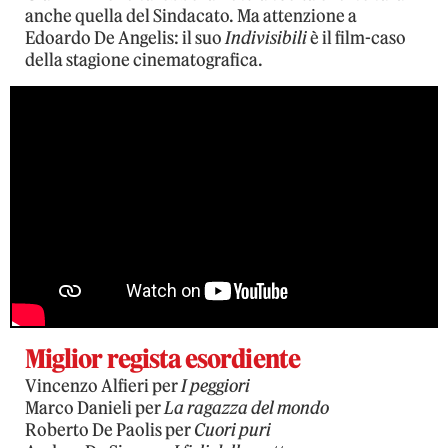
anche quella del Sindacato. Ma attenzione a
Edoardo De Angelis: il suo
Indivisibili
è il film-caso
della stagione cinematografica.
Miglior regista esordiente
Vincenzo Alfieri per
I peggiori
Marco Danieli per
La ragazza del mondo
Roberto De Paolis per
Cuori puri