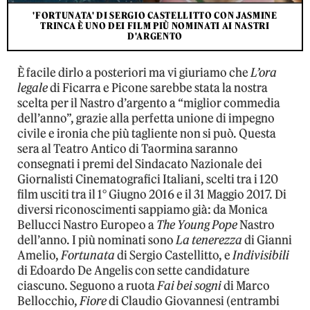
'FORTUNATA' DI SERGIO CASTELLITTO CON JASMINE
TRINCA È UNO DEI FILM PIÙ NOMINATI AI NASTRI
D'ARGENTO
È facile dirlo a posteriori ma vi giuriamo che
L’ora
legale
di Ficarra e Picone sarebbe stata la nostra
scelta per il Nastro d’argento a “miglior commedia
dell’anno”, grazie alla perfetta unione di impegno
civile e ironia che più tagliente non si può. Questa
sera al Teatro Antico di Taormina saranno
consegnati i premi del Sindacato Nazionale dei
Giornalisti Cinematografici Italiani, scelti tra i 120
film usciti tra il 1° Giugno 2016 e il 31 Maggio 2017. Di
diversi riconoscimenti sappiamo già: da Monica
Bellucci Nastro Europeo a
The Young Pope
Nastro
dell’anno. I più nominati sono
La tenerezza
di Gianni
Amelio,
Fortunata
di Sergio Castellitto, e
Indivisibili
di Edoardo De Angelis con sette candidature
ciascuno. Seguono a ruota
Fai bei sogni
di Marco
Bellocchio,
Fiore
di Claudio Giovannesi (entrambi