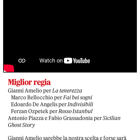
Miglior regia
Gianni Amelio per
La tenerezza
Marco Bellocchio per
Fai bei sogni
Edoardo De Angelis per
Indivisibili
Ferzan Ozpetek per
Rosso Istanbul
Antonio Piazza e Fabio Grassadonia per
Sicilian
Ghost Story
Gianni Amelio sarebbe la nostra scelta e forse sarà