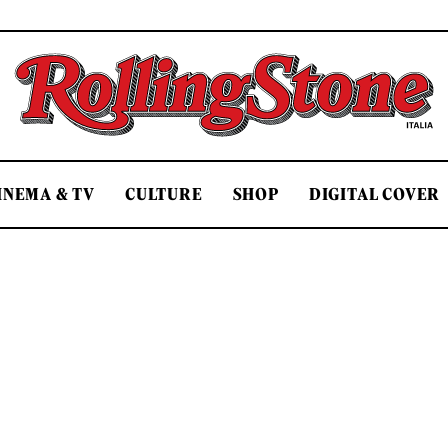
Rolling Stone Italia
INEMA & TV
CULTURE
SHOP
DIGITAL COVER