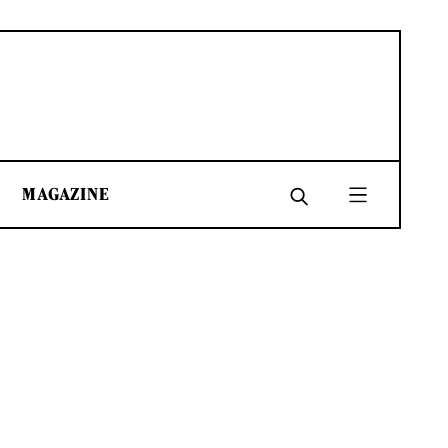
MAGAZINE
SHARE
SHARE