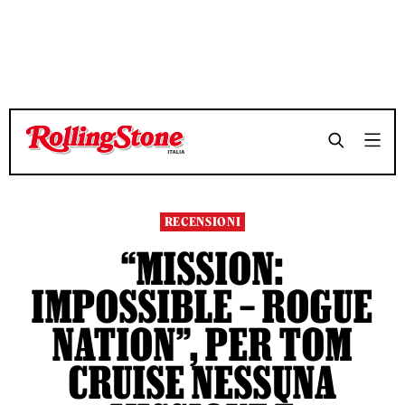
TEMPO DI LETTURA 5 MINUTI
TEMPO DI LETTURA 5 MINUTI
SHARE
SHARE
RECENSIONI
“MISSION:
IMPOSSIBLE – ROGUE
NATION”, PER TOM
CRUISE NESSUNA