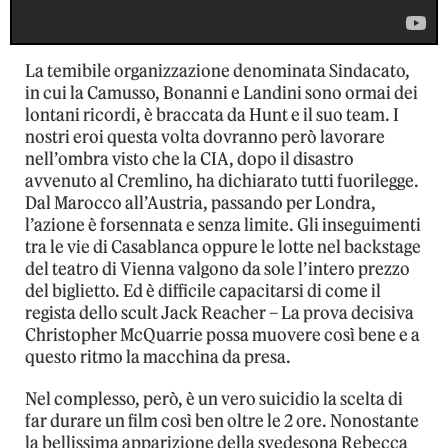
La temibile organizzazione denominata Sindacato,
in cui la Camusso, Bonanni e Landini sono ormai dei
lontani ricordi, è braccata da Hunt e il suo team. I
nostri eroi questa volta dovranno però lavorare
nell’ombra visto che la CIA, dopo il disastro
avvenuto al Cremlino, ha dichiarato tutti fuorilegge.
Dal Marocco all’Austria, passando per Londra,
l’azione è forsennata e senza limite. Gli inseguimenti
tra le vie di Casablanca oppure le lotte nel backstage
del teatro di Vienna valgono da sole l’intero prezzo
del biglietto. Ed è difficile capacitarsi di come il
regista dello scult Jack Reacher – La prova decisiva
Christopher McQuarrie possa muovere così bene e a
questo ritmo la macchina da presa.
Nel complesso, però, è un vero suicidio la scelta di
far durare un film così ben oltre le 2 ore. Nonostante
la bellissima apparizione della svedesona Rebecca