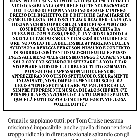
FORSENNATA E SENZA LIMITE. GLI INSEGUIMENTI TRA LE
VIE DI CASABLANCA OPPURE LE LOTTE NEL BACKSTAGE
DEL TEATRO DI VIENNA VALGONO DA SOLE L’INTERO
PREZZO DEL BIGLIETTO. ED È DIFFICILE CAPACITARSI DI
COME IL REGISTA DELLO SCULT JACK REACHER - LA PROVA
DECISIVA CHRISTOPHER MCQUARRIE POSSA MUOVERE
COSÌ BENE E A QUESTO RITMO LA MACCHINA DA
PRESA.NEL COMPLESSO, PERÒ, È UN VERO SUICIDIO LA
SCELTA DI FAR DURARE UN FILM COSÌ BEN OLTRE LE 2
ORE. NONOSTANTE LA BELLISSIMA APPARIZIONE DELLA
SVEDESONA REBECCA FERGUSON, NESSUNO È CONTENTO
DI SORBIRSI COSÌ TANTI DIALOGHI INUTILI E SPESSO
INGESSATI. MENO MALE CHE SIMON PEGG È CAPACE ANCHE
SOLO CON UNO SGUARDO DI SPEZZARE LA NOIA E FAR
SCOPPIARE A RIDERE IL PUBBLICO. TUTTO SOMMATO,
NON SOLO GLI APPASSIONATI DEL GENERE
APPREZZERANNO QUESTO SPETTACOLO, SICURAMENTE
INCASINATO, NON COMPLETAMENTE RIUSCITO, MA
DECISAMENTE SPETTACOLARE. MA POI, OLTRE ALLA
SEMPRE PIÙ PRESENTE
MUSICA DI LALO SCHIFRIN
, C’È
PERSINO IL
NESSUN DORMA
DELLA TURANDOT SPARATA
QUA E LÀ E UTILIZZATA COME TEMA PORTANTE. COSA
VOLETE DI PIÙ?
Ormai lo sappiamo tutti: per Tom Cruise nessuna
missione è impossibile, anche quella di non rendersi
troppo ridicolo in diretta nazionale saltando con gli