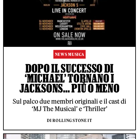
NEWS MUSICA
DOPO IL SUCCESSO DI
‘MICHAEL’ TORNANO I
JACKSONS… PIÙ O MENO
Sul palco due membri originali e il cast di
‘MJ The Musical’ e ‘Thriller’
DI ROLLING STONE IT