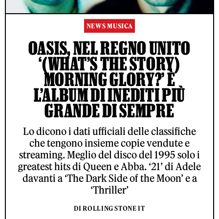
NEWS MUSICA
OASIS, NEL REGNO UNITO
‘(WHAT’S THE STORY)
MORNING GLORY?’ È
L’ALBUM DI INEDITI PIÙ
GRANDE DI SEMPRE
Lo dicono i dati ufficiali delle classifiche
che tengono insieme copie vendute e
streaming. Meglio del disco del 1995 solo i
greatest hits di Queen e Abba. ‘21’ di Adele
davanti a ‘The Dark Side of the Moon’ e a
‘Thriller’
DI ROLLING STONE IT