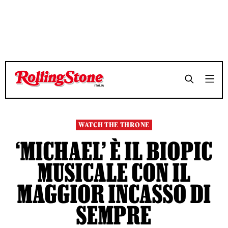
TEMPO DI LETTURA 3 MINUTI
TEMPO DI LETTURA 3 MINUTI
SHARE
SHARE
WATCH THE THRONE
‘MICHAEL’ È IL BIOPIC
MUSICALE CON IL
MAGGIOR INCASSO DI
SEMPRE