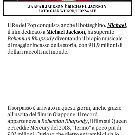
JAAFAR JACKSON È MICHAEL JACKSON
FOTO: GLEN WILSON/LIONSGATE
Il Re del Pop conquista anche il botteghino.
Michael
,
il film dedicato a
Michael Jackson
, ha superato
Bohemian Rhapsody
diventando il biopic musicale
di maggior incasso della storia, con 911,9 milioni di
dollari raccolti nel mondo.
Il sorpasso è arrivato in questi giorni, anche grazie
all’uscita del film in Giappone. Il record
apparteneva a
Bohemian Rhapsody
, il film sui Queen
e Freddie Mercury del 2018, “fermo” a poco più di
903 milioni. Curioso che dietro entrambi ci sia lo